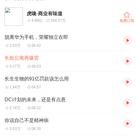
虎嗅·商业有味道
4.89亿
104.37万
免费订阅
脱离华为手机，荣耀独立在即
3.53万
06:42
长租公寓再爆雷
3.27万
06:03
长生生物的91亿罚款该怎么用
2.94万
04:57
DC计划的未来，还是有点悬
2.76万
06:22
你说自己不是精神病
3.03万
06:30