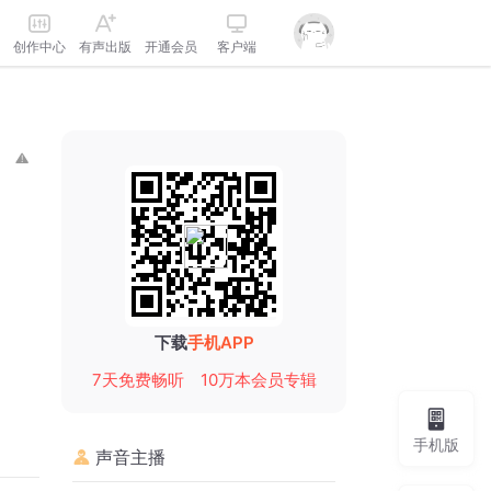
创作中心
有声出版
开通会员
客户端
下载
手机APP
7天免费畅听
10万本会员专辑
手机版
声音主播