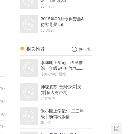
器！酒吧现场
1.2万
2018年09月专辑套曲&
待客背景set
7537
相关推荐
换一批
李哪吒上学记｜稀里糊
涂一年级&神神气气二年
级
东海小学广播站
神秘复苏|悬疑惊悚|灵
-10
异|多人有声剧
北冥有声
-10
米小圈上学记:一二三年
-10
级 | 畅销出版物
米小圈
-10