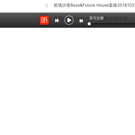
前场沙发Bass&Future House套曲2018102
5
前场deep & pop house 套曲20181018
喜马拉雅
6
中场bass future & trap 套曲20181015
7
商业后场EDM留客 20181012
8
10月trap dubstep bass & hardstyle 套曲
9
猜你喜欢