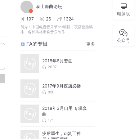
泰山舞曲论坛
电脑版
197
26
1324
简介：
中国电音音乐节set编排，夜店套曲编
排，各种风格串烧音乐制作
公众号
TA的专辑
更多
2018年6月套曲
2097
论
2017年9月夜店必播
890
2018年3月自用 专辑套
曲
171
疫后重生，dj复工神