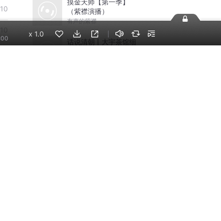
摸金天师【第一季】
-10
（紫襟演播）
有声的紫襟
-10
x
1.0
:00
话说清朝丨大宇茶馆细
说清朝三百年历史|从努
-10
尔哈赤到末代皇帝溥仪|
大宇茶馆
康熙雍正乾隆
-10
-10