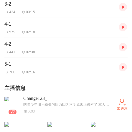
3-2
424
03:15
4-1
579
02:18
4-2
441
02:38
5-1
700
02:16
主播信息
Change123_
防弹少年团～缺失的听力因为不明原因上传不了 本人现在也没有辣～不好意思~有紧急问题可邮箱联系~动态有写~
加关注
5093