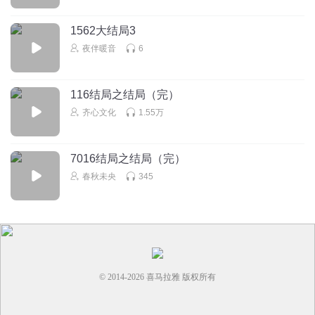
糖贝豆
回复 @
听友101438954
:
和稀泥，换个角度，就是“粘合剂”。
1562大结局3
夜伴暖音
6
上升石
闾山后，再无如此精彩的对官场小说刻画的淋漓尽致的声音
了！......
116结局之结局（完）
回复
2021-06-01
13
齐心文化
1.55万
听友229386607
齐鸣将被纪委采取措施的官员，是怎样被批准出国
7016结局之结局（完）
的？！！！
春秋未央
345
回复
2020-08-13
13
© 2014-
2026
喜马拉雅 版权所有