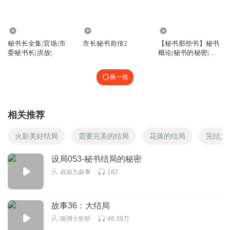
南山之溪
齐明外逃成功，程一路有不可推卸的责任！之前有那么多可
28.43万
9.58万
7422
疑的信息，都没有引起他的警惕，也没向组织上报告！
秘书长全集|官场|市
市长秘书前传2
【秘书那些书】秘书
委秘书长|洪放|
概论|秘书的秘密|秘
回复
2021-03-22
14
书是怎样炼成的
换一批
孟文宣
回复 @
南山之溪
:
没有直接责任！齐有直属领导
听友243871932
相关推荐
听完了秘书长的全部，主播辛苦了，为您点赞！ 会继续追听
主播老师的作品。
火影美好结局
需要完美的结局
花落的结局
完结文
回复
2020-12-26
16
设局053-秘书结局的秘密
叔叔九叙事
182
听友101438954
其实，卫东书记说出了根本：程一路太和稀泥了。这样的
人，真的会得到这么多人的支持么
故事36：大结局
回复
2020-07-02
14
喵博士听听
48.39万