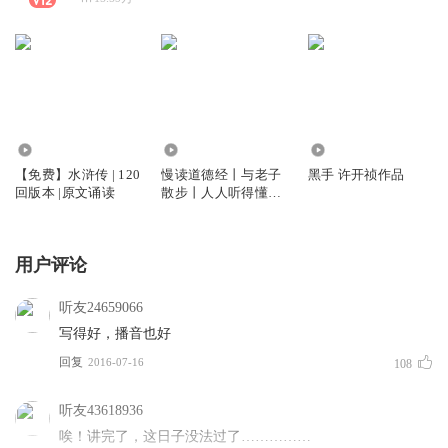
3996
3.26万
717.19万
【免费】水浒传 | 120
慢读道德经丨与老子
黑手 许开祯作品
回版本 |原文诵读
散步丨人人听得懂的
中华传统文化丨国学
经典必读
用户评论
听友24659066
写得好，播音也好
回复
2016-07-16
108
听友43618936
唉！讲完了，这日子没法过了……………