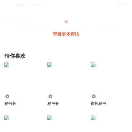
回复
2016-05-09
65
飞哥_nx
张小玉的结局太好了，出去飘够了还有一个完人在等待。
查看更多评论
回复
2017-06-14
63
wenchaoDT
回复 @
飞哥_nx
:
注定的老程就是和稀泥的主，国家的利
猜你喜欢
益都闭一眼，私人的也一样谁插一脚也看不见。呵呵！哈哈！
嘟嘟_p8d
生动，精彩，传神!谢谢闾山老师!
回复
2016-03-23
54
11.70万
6.38万
9289
听友43627647
秘书长
秘书长
市长秘书
每天清晨伴随我的是闾山那生动的声音，继续关注闾山的作
品。
回复
2016-03-24
26