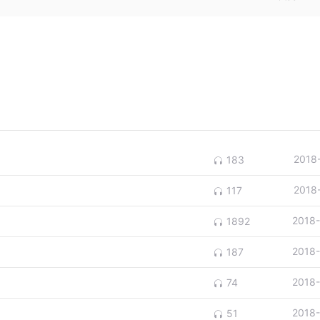
这样的行为不仅为老师的创作增加了灵感，同时也使jojo的真
偶》
业术语，那无比细腻写实的画式，都让人感觉到这个漫画的世界
献给读者最好的答案。
作，感兴趣的听众，绝对不要错过了。
里就结束了，下一期，我将给大家推荐一部另类的少年
的正义者联盟。
2018
183
2018
117
2018
1892
2018
187
2018
74
2018
51