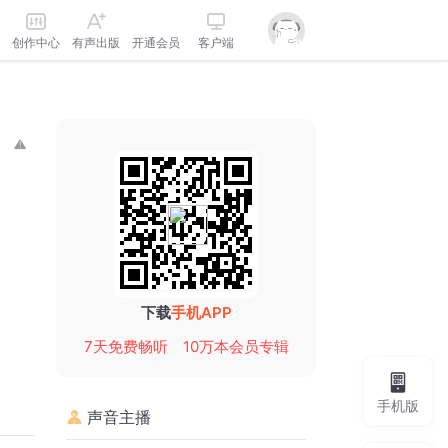
创作中心
有声出版
开通会员
客户端
下载
手机APP
7天免费畅听
10万本会员专辑
手机版
声音主播