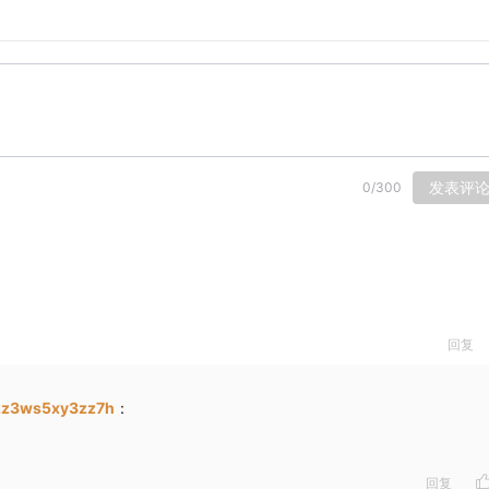
多是沉浸在自己的爱好里。
如酒。尽管寂寞是如此美好的事物，但是对于一个人来讲，永远
的少年来讲，内心深处那种渴望被人理解的心情是无法平静的波
期盼交流，却害怕自己珍视之物被他人嘲笑，无法理解的困境。
来打破的。在《更衣人偶》里我们的男主在放学后的理科教室里
角碰上了。这对于男主来讲这本是一场灾难，毕竟童年阴影还在
发表评
0
/
300
反感，而是一副特别感动的样子，她甚至脱下来衣服，换上了自
由此展开。
原本的问题上来，为什么我说这部漫画的角色形象塑造的很好。
是粗制滥造的温柔系男主，5不再是无脑智障的倒贴女主，新菜
心，认真，在碰到难以面对的困难时咬着牙，含着泪也要把事情做
回复
片“活该男主有女朋友”，每个人都是真心的祝福这一对。毫无
zz3ws5xy3zz7h
：
当读者不在意识到自己是一个读者的时候，这个人物才算是塑
荒木老师子啊创作jojo的时候，为了体会美国西部给人带来的
回复