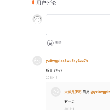
用户评论
所以男主打小就不怎么跟周围的人交往，更
王小波曾说：寂寞纯黑如夜，甜蜜如糖，纯
是不可想像的。尤其是对一个还处于青春期
此时的他又陷入了一种难以处理的困境中，
就如同上一期的古见同学一样，现状就是用
的时候被喜多川海梦——也就是我们的女主
表情
罩，可出乎意料的是喜多川不但没有表现出
coser服，请男主帮她评价，于是一场故事
yz9wgpizz3ws5xy3zz7h
之后的剧情我就不能在剧透了，让我们回到
于人物活动中流露的那种人格魅力。这不再
感冒了吗？
海梦为她做coser服的之后，表现出的细
2018-11
神，真是让每一位读者都感动。以至评论区一
大叔是肥宅
回复
@
yz9wgpi
这就是作者在塑造人物时展现的功底，只有
了，很明显，福田晋一老师做到了。
有一点
而世界观怎是考验一名漫画家的用心程度了，
2018-11