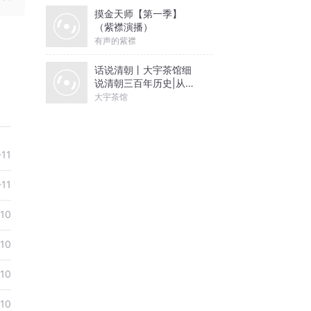
实感大
摸金天师【第一季】
（紫襟演播）
有声的紫襟
无比的
话说清朝丨大宇茶馆细
说清朝三百年历史|从努
尔哈赤到末代皇帝溥仪|
大宇茶馆
康熙雍正乾隆
漫，
-11
-11
-10
-10
-10
-10