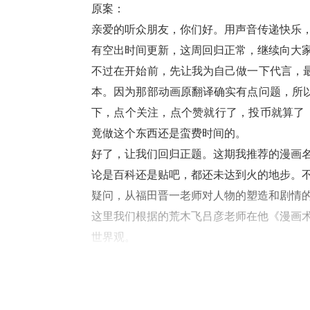
原案：
亲爱的听众朋友，你们好。用声音传递快乐，
有空出时间更新，这周回归正常，继续向大
不过在开始前，先让我为自己做一下代言，
本。因为那部动画原翻译确实有点问题，所
下，点个关注，点个赞就行了，投币就算了，
竟做这个东西还是蛮费时间的。
好了，让我们回归正题。这期我推荐的漫画
论是百科还是贴吧，都还未达到火的地步。
疑问，从福田晋一老师对人物的塑造和剧情
这里我们根据的荒木飞吕彦老师在他《漫画
世界观。
我之所以强烈推荐这部漫画，第一点就是他
他不是单纯的一名高中生，他家几代人都是
人偶有一种喜爱之情，对做人偶更是上心。