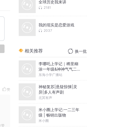
全球历史我来讲
2181
的寂寞
澜。但
我的现实是恋爱游戏
2037
做人偶
心头笼
论
相关推荐
换一批
己做的
李哪吒上学记｜稀里糊
涂一年级&神神气气二年
就是在
级
东海小学广播站
在答应
神秘复苏|悬疑惊悚|灵
完的精
赞
异|多人有声剧
疑问，
北冥有声
造成功
米小圈上学记:一二三年
级 | 畅销出版物
米小圈
不同感
赞