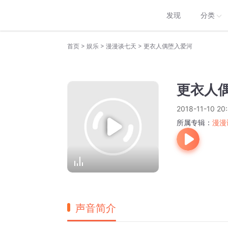
发现
分类
>
>
>
首页
娱乐
漫漫谈七天
更衣人偶堕入爱河
更衣人
2018-11-10 20
所属专辑：
漫漫
声音简介