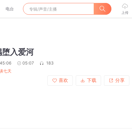
电台
上传
偶堕入爱河
:45:06
05:07
183
谈七天
喜欢
下载
分享