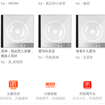
by：
Allkiller
by：
真正的小金库
by：
秘花
6342
11.2万
8.
原神：我会堕入深渊，
爱河向东流
智者不入爱河
换故人安好
by：
司徒星海
by：
泛芸生
by：
喜_苏惜辰
主播培训
小雅智能
车联网平台
兼职副业，兴趣赚钱
智能硬件，连接赋能
自在出行，听我想听