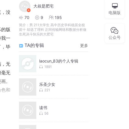
大叔是肥宅
逛，没
电脑版
70
9
195
简介：
男 211大学生 高中历史学科稳居全校
幕的版
前十 却选了理科 正同传输网络和数据分析做
生死决斗快乐的大肥宅
公众号
持我一
TA的专辑
更多
了，毕
laocun_83的个人专辑
画，无
1891
但毫无
漫画。
乐圣少女
角色和
221
上，但
读书
56
自然对
恶心，