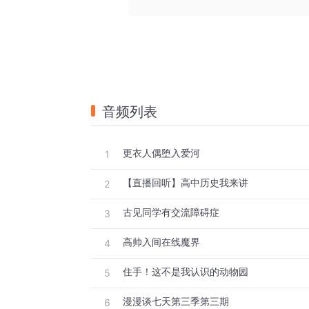
受，特地从旧金山出发，横跨了大半个美国。
大增强。同样，福田老师在画这部《更衣人
的时候也查阅了大量的资料，对于医疗的专
真实可信，这是一个漫画家的态度，也是他
所以，这一部漫画一定是一部不可错过的佳
音频列表
这一期的《更衣人偶堕入爱河》到这
《CRIMINALE》。这是一部由犯罪者组成
更衣人偶堕入爱河
1
 
 
【直播回听】高中历史我来讲
2
 
古见同学有交流障碍症
3
 
 
高帅入间在线魔界
4
 
住手！这不是我认识的动物园
5
 
 
漫漫谈七天第三季第三期
6