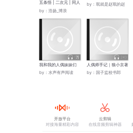
五条悟 | 二次元 | 同人
by：
珉就是赵珉的赵
文
by：
浩扬_博浪
1万
243
我和我的人偶妹妹们
人偶师手记｜狼小京著
by：
水声有声阅读
by：
国子监校书郎
开放平台
云剪辑
对接海量精彩内容
在线音频剪辑神器