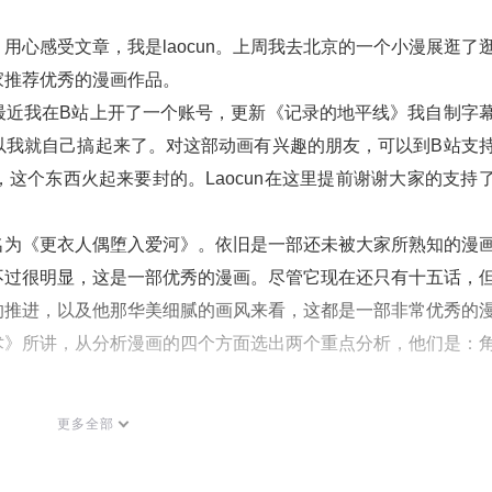
用心感受文章，我是laocun。上周我去北京的一个小漫展逛了
家推荐优秀的漫画作品。
最近我在B站上开了一个账号，更新《记录的地平线》我自制字
以我就自己搞起来了。对这部动画有兴趣的朋友，可以到B站支
这个东西火起来要封的。Laocun在这里提前谢谢大家的支持
名为《更衣人偶堕入爱河》。依旧是一部还未被大家所熟知的漫
不过很明显，这是一部优秀的漫画。尽管它现在还只有十五话，
的推进，以及他那华美细腻的画风来看，这都是一部非常优秀的
术》所讲，从分析漫画的四个方面选出两个重点分析，他们是：
的人物塑造，深得我心。故事发生在一名做五条新菜的高中生身
更多全部
做雏人偶的，可谓工匠世家。从小在这样的环境下生长的男主，
但是，因为小时候被自己的发小指责说喜欢这种娘娘腔的东西很