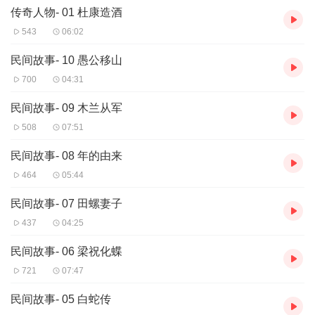
4 神医华佗 —— 医圣含冤天地悲
传奇人物- 01 杜康造酒
5 洛神 —— 人鬼殊途两依依
543
06:02
6 竹林七贤（上） —— 清谈亦招杀身祸
7 竹林七贤（下） —— 谁能浊世留清名
民间故事- 10 愚公移山
8 达摩渡江 —— 洞中面壁悟禅机
700
04:31
9 玄奘取经 —— 云山瀚海八万里
10 包公传说 —— 铁面无私斩驸马
民间故事- 09 木兰从军
第三部分 远古神话十讲
508
07:51
1 盘古开天地 —— 浩浩宇宙阔，煌煌万古功
2 女娲补天 —— 天崩地裂时，救我华夏民
民间故事- 08 年的由来
3 龙的传说 —— 东方有巨龙，今朝更腾飞
464
05:44
4 三皇五帝(上) —— 探中华文明，访神州大地
5 三皇五帝(下) —— 仰人文始祖，瞻万世楷模
民间故事- 07 田螺妻子
6 大禹治水 —— 沧海横流激，神州出圣贤
437
04:25
7 精卫填海 —— 世代衔木石，不信海难平
8 仓颉造字 —— 文明现曙光，字成泣鬼神
民间故事- 06 梁祝化蝶
9 王母娘娘 —— 浩淼瑶池畔，仙乐绕昆仑
721
07:47
10 孙悟空大闹天宫 —— 神勇孙大圣，屹立天地间
第四部分 聊斋故事十讲
民间故事- 05 白蛇传
1 画壁 —— 幻象皆由自心生