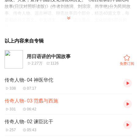
故事(日汉对照听读版)》(作者刘德润、刘淙淙、尚学艳)分为民间故
事、传奇人物、远古神话、聊斋故事四个部分，精选40篇文章，每
篇都由日文原文、中文译文、注释、语法重点、文化链接5部分构
成。
第一部分 民间故事十讲
以上内容来自专辑
1 牛郎织女 —— 盈盈一水间，默默不得语
2 嫦娥奔月 —— 邈邈星河夜，寂寂广寒宫
用日语讲的中国故事
3 孟姜女哭长城 —— 血泪如雷霆，哭倒秦长城
2.27万
1126
免费订阅
4 巫山神女 —— 痴情何所寄，空有云雨飞
5 白蛇传 —— 西湖传佳话，蛇灵情意深
传奇人物- 04 神医华佗
6 梁祝化蝶 —— 真情感天地，彩蝶比翼飞
7 田螺妻子 —— 可叹姻缘薄，匆匆去无踪
338
07:17
8 “年”的由来 —— 万家驱怪兽，爆竹震天鸣
9 木兰从军 —— 巾帼有英豪，女子胜于男
传奇人物- 03 范蠡与西施
10 愚公移山 —— 祖孙齐上阵，誓叫大山移
331
06:42
第二部分 传奇人物十讲
1 杜康造酒 —— 美酒飘香醉万家
传奇人物- 02 谏臣比干
2 谏臣比干 —— 赤胆忠心照千秋
257
05:43
3 西施倾国 —— 五湖泛舟天地间