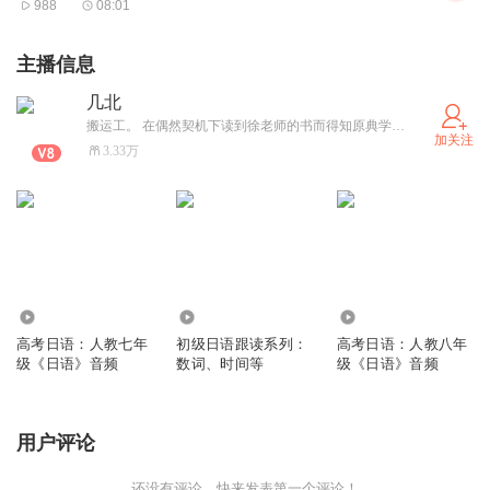
2 偷桃 —— 偷天奇术叹观止
988
08:01
3 劳山道士 —— 凡心未尽难成仙
4 辛十四娘 —— 狐妻舍命救夫君
主播信息
5 画皮（上） —— 路遇美人生歹念
6 画皮（下） —— 色字头上一把刀
几北
7 聂小倩（上） —— 书生用功入古寺
搬运工。 在偶然契机下读到徐老师的书而得知原典学习法。因而加以实践，运用于外语学习。本没想加V并将音频公开至此，但因喜马拉雅当时限制非加V用户的使用空间，所以才上传。此后，越来越多的听众加入，我在学习中看过用过的一些材料、书籍，也借此平台与其他人分享。若得所用，荣幸之至。（最近天声人与集萃被下架了，毕竟我并没有这些资源的版权。想要音频或文本的可以发消息给我，权且作为学友之前的分享吧。也许有朝一日几北的账号也会面临注销或者其他，尊重版权，那时若不能继续使用这个账号我也诚心接受。在此之前就好好利用这么珍贵的平台吧。）2017/3/21 几北 update
加关注
8 聂小倩（下） —— 倩女幽魂几度来
3.33万
9 连城（上） —— 郎才女貌偏多难
10 连城（下） —— 死生不渝人鬼情
6043
8672
4.70万
高考日语：人教七年
初级日语跟读系列：
高考日语：人教八年
级《日语》音频
数词、时间等
级《日语》音频
用户评论
还没有评论，快来发表第一个评论！