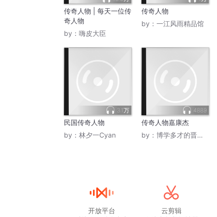
传奇人物 | 每天一位传
传奇人物
奇人物
by：
一江风雨精品馆
by：
嗨皮大臣
3.1万
4889
民国传奇人物
传奇人物嘉康杰
by：
林夕一Cyan
by：
博学多才的晋南王哥
开放平台
云剪辑