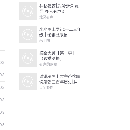
神秘复苏|悬疑惊悚|灵
异|多人有声剧
北冥有声
米小圈上学记:一二三年
级 | 畅销出版物
米小圈
摸金天师【第一季】
（紫襟演播）
03
有声的紫襟
03
话说清朝丨大宇茶馆细
说清朝三百年历史|从努
尔哈赤到末代皇帝溥仪|
03
大宇茶馆
康熙雍正乾隆
03
03
03