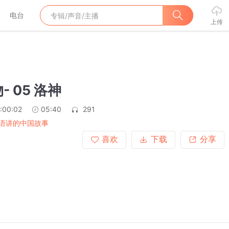
电台
上传
 05 洛神
:00:02
05:40
291
语讲的中国故事
喜欢
下载
分享