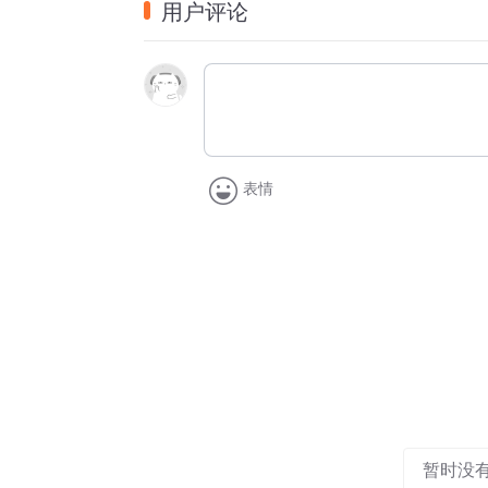
用户评论
　9 玄奘取经 —— 云山瀚海八万里
　10 包公传说 —— 铁面无私斩驸马
第三部分　远古神话十讲
　1 盘古开天地 —— 浩浩宇宙阔，煌煌万古功
　2 女娲补天 —— 天崩地裂时，救我华夏民
　3 龙的传说 —— 东方有巨龙，今朝更腾飞
　4 三皇五帝(上) —— 探中华文明，访神州大地
　5 三皇五帝(下) —— 仰人文始祖，瞻万世楷模
　6 大禹治水 —— 沧海横流激，神州出圣贤
表情
　7 精卫填海 —— 世代衔木石，不信海难平
　8 仓颉造字 —— 文明现曙光，字成泣鬼神
　9 王母娘娘 —— 浩淼瑶池畔，仙乐绕昆仑
　10 孙悟空大闹天宫 —— 神勇孙大圣，屹立天地
第四部分　聊斋故事十讲
　1 画壁 —— 幻象皆由自心生
　2 偷桃 —— 偷天奇术叹观止
　3 劳山道士 —— 凡心未尽难成仙
　4 辛十四娘 —— 狐妻舍命救夫君
　5 画皮（上） —— 路遇美人生歹念
　6 画皮（下） —— 色字头上一把刀
　7 聂小倩（上） —— 书生用功入古寺
　8 聂小倩（下） —— 倩女幽魂几度来
暂时没
　9 连城（上） —— 郎才女貌偏多难