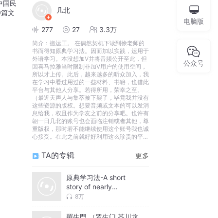
中国民
几北
0篇文
电脑版
277
27
3.3万
简介：
搬运工。 在偶然契机下读到徐老师的
书而得知原典学习法。因而加以实践，运用于
外语学习。本没想加V并将音频公开至此，但
公众号
因喜马拉雅当时限制非加V用户的使用空间，
所以才上传。此后，越来越多的听众加入，我
在学习中看过用过的一些材料、书籍，也借此
平台与其他人分享。若得所用，荣幸之至。
（最近天声人与集萃被下架了，毕竟我并没有
这些资源的版权。想要音频或文本的可以发消
息给我，权且作为学友之前的分享吧。也许有
朝一日几北的账号也会面临注销或者其他，尊
重版权，那时若不能继续使用这个账号我也诚
心接受。在此之前就好好利用这么珍贵的平台
吧。）2017/3/21 几北 update
TA的专辑
更多
原典学习法-A short
story of nearly
everything 万物简史(比
8万
尔·布莱森)
羅生門 （罗生门 芥川龙