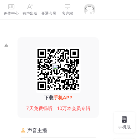
创作中心
有声出版
开通会员
客户端
下载
手机APP
7天免费畅听
10万本会员专辑
手机版
声音主播