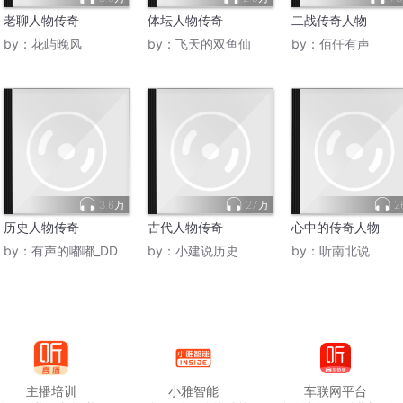
老聊人物传奇
体坛人物传奇
二战传奇人物
by：
花屿晚风
by：
飞天的双鱼仙
by：
佰仟有声
3.6万
27万
2
历史人物传奇
古代人物传奇
心中的传奇人物
by：
有声的嘟嘟_DD
by：
小建说历史
by：
听南北说
主播培训
小雅智能
车联网平台