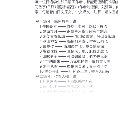
每一位日语学生和日语工作者，都能用流利而准确
间故事(日汉对照听读版)》(作者刘德润、刘淙淙
章，每篇都由日文原文、中文译文、注释、语法重
第一部分　民间故事十讲
　1 牛郎织女 —— 盈盈一水间，默默不得语
　2 嫦娥奔月 —— 邈邈星河夜，寂寂广寒宫
　3 孟姜女哭长城 —— 血泪如雷霆，哭倒秦长城
　4 巫山神女 —— 痴情何所寄，空有云雨飞
　5 白蛇传 —— 西湖传佳话，蛇灵情意深
　6 梁祝化蝶 —— 真情感天地，彩蝶比翼飞
　7 田螺妻子 —— 可叹姻缘薄，匆匆去无踪
　8 “年”的由来 —— 万家驱怪兽，爆竹震天鸣
　9 木兰从军 —— 巾帼有英豪，女子胜于男
　10 愚公移山 —— 祖孙齐上阵，誓叫大山移
第二部分　传奇人物十讲
　1 杜康造酒 —— 美酒飘香醉万家
　2 谏臣比干 —— 赤胆忠心照千秋
　3 西施倾国 —— 五湖泛舟天地间
　4 神医华佗 —— 医圣含冤天地悲
　5 洛神 —— 人鬼殊途两依依
　6 竹林七贤（上） —— 清谈亦招杀身祸
　7 竹林七贤（下） —— 谁能浊世留清名
　8 达摩渡江 —— 洞中面壁悟禅机