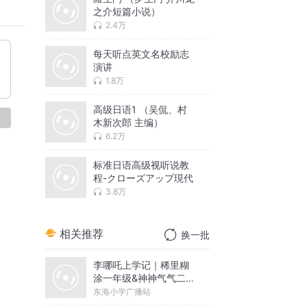
之介短篇小说）
2.4万
每天听点英文名校励志
演讲
1.8万
高级日语1 （吴侃、村
论
木新次郎 主编）
6.2万
标准日语高级视听说教
程-クローズアップ現代
3.8万
相关推荐
换一批
李哪吒上学记｜稀里糊
涂一年级&神神气气二年
级
东海小学广播站