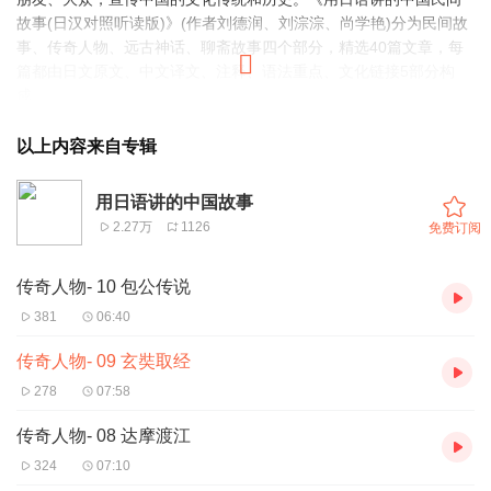
故事(日汉对照听读版)》(作者刘德润、刘淙淙、尚学艳)分为民间故
事、传奇人物、远古神话、聊斋故事四个部分，精选40篇文章，每
篇都由日文原文、中文译文、注释、语法重点、文化链接5部分构
成。
第一部分 民间故事十讲
以上内容来自专辑
1 牛郎织女 —— 盈盈一水间，默默不得语
2 嫦娥奔月 —— 邈邈星河夜，寂寂广寒宫
用日语讲的中国故事
3 孟姜女哭长城 —— 血泪如雷霆，哭倒秦长城
2.27万
1126
免费订阅
4 巫山神女 —— 痴情何所寄，空有云雨飞
5 白蛇传 —— 西湖传佳话，蛇灵情意深
传奇人物- 10 包公传说
6 梁祝化蝶 —— 真情感天地，彩蝶比翼飞
7 田螺妻子 —— 可叹姻缘薄，匆匆去无踪
381
06:40
8 “年”的由来 —— 万家驱怪兽，爆竹震天鸣
9 木兰从军 —— 巾帼有英豪，女子胜于男
传奇人物- 09 玄奘取经
10 愚公移山 —— 祖孙齐上阵，誓叫大山移
278
07:58
第二部分 传奇人物十讲
1 杜康造酒 —— 美酒飘香醉万家
传奇人物- 08 达摩渡江
2 谏臣比干 —— 赤胆忠心照千秋
324
07:10
3 西施倾国 —— 五湖泛舟天地间