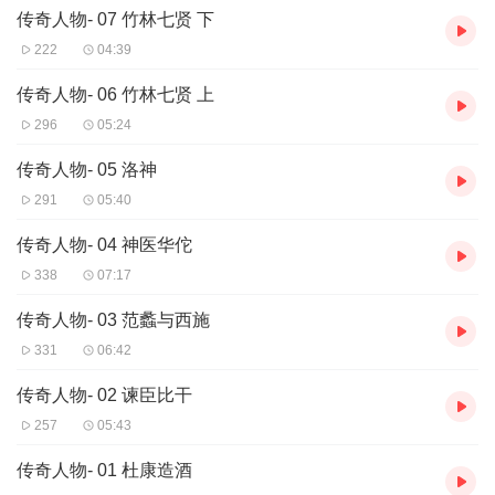
4 神医华佗 —— 医圣含冤天地悲
传奇人物- 07 竹林七贤 下
5 洛神 —— 人鬼殊途两依依
222
04:39
6 竹林七贤（上） —— 清谈亦招杀身祸
7 竹林七贤（下） —— 谁能浊世留清名
传奇人物- 06 竹林七贤 上
8 达摩渡江 —— 洞中面壁悟禅机
296
05:24
9 玄奘取经 —— 云山瀚海八万里
10 包公传说 —— 铁面无私斩驸马
传奇人物- 05 洛神
第三部分 远古神话十讲
291
05:40
1 盘古开天地 —— 浩浩宇宙阔，煌煌万古功
2 女娲补天 —— 天崩地裂时，救我华夏民
传奇人物- 04 神医华佗
3 龙的传说 —— 东方有巨龙，今朝更腾飞
338
07:17
4 三皇五帝(上) —— 探中华文明，访神州大地
5 三皇五帝(下) —— 仰人文始祖，瞻万世楷模
传奇人物- 03 范蠡与西施
6 大禹治水 —— 沧海横流激，神州出圣贤
331
06:42
7 精卫填海 —— 世代衔木石，不信海难平
8 仓颉造字 —— 文明现曙光，字成泣鬼神
传奇人物- 02 谏臣比干
9 王母娘娘 —— 浩淼瑶池畔，仙乐绕昆仑
257
05:43
10 孙悟空大闹天宫 —— 神勇孙大圣，屹立天地间
第四部分 聊斋故事十讲
传奇人物- 01 杜康造酒
1 画壁 —— 幻象皆由自心生