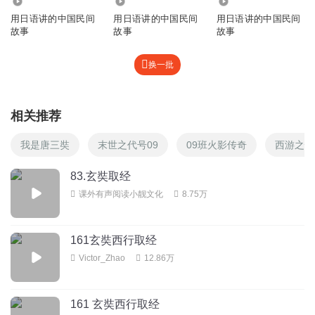
4682
5901
3691
用日语讲的中国民间
用日语讲的中国民间
用日语讲的中国民间
故事
故事
故事
换一批
相关推荐
我是唐三奘
末世之代号09
09班火影传奇
西游之慎
83.玄奘取经
课外有声阅读小靓文化
8.75万
161玄奘西行取经
Victor_Zhao
12.86万
161 玄奘西行取经