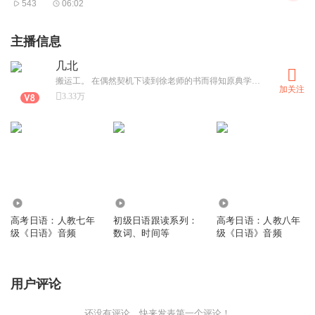
2 偷桃 —— 偷天奇术叹观止
543
06:02
3 劳山道士 —— 凡心未尽难成仙
4 辛十四娘 —— 狐妻舍命救夫君
主播信息
5 画皮（上） —— 路遇美人生歹念
6 画皮（下） —— 色字头上一把刀
几北
7 聂小倩（上） —— 书生用功入古寺
搬运工。 在偶然契机下读到徐老师的书而得知原典学习法。因而加以实践，运用于外语学习。本没想加V并将音频公开至此，但因喜马拉雅当时限制非加V用户的使用空间，所以才上传。此后，越来越多的听众加入，我在学习中看过用过的一些材料、书籍，也借此平台与其他人分享。若得所用，荣幸之至。（最近天声人与集萃被下架了，毕竟我并没有这些资源的版权。想要音频或文本的可以发消息给我，权且作为学友之前的分享吧。也许有朝一日几北的账号也会面临注销或者其他，尊重版权，那时若不能继续使用这个账号我也诚心接受。在此之前就好好利用这么珍贵的平台吧。）2017/3/21 几北 update
加关注
8 聂小倩（下） —— 倩女幽魂几度来
3.33万
9 连城（上） —— 郎才女貌偏多难
10 连城（下） —— 死生不渝人鬼情
6040
8672
4.70万
高考日语：人教七年
初级日语跟读系列：
高考日语：人教八年
级《日语》音频
数词、时间等
级《日语》音频
用户评论
还没有评论，快来发表第一个评论！