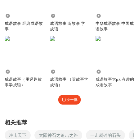
3662
8.34万
1.24万
成语故事 经典成语故
成语故事|听故事 学
中华成语故事|中国成
事
成语
语故事
1160
1.08万
10.92万
成语故事（用逗趣故
成语故事 （听故事学
成语故事大pk|有趣的
事学成语）
成语）
成语故事
换一批
相关推荐
冲击天下
太阳神石之追击之路
一击就碎的石头
以