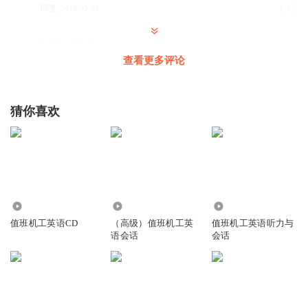
回复
2019-05-24
1
听友192841035
新版的有没？。。
查看更多评论
回复
2019-10-17
0
猜你喜欢
22.29万
198.44万
16.49万
值班机工英语CD
（高级）值班机工英
值班机工英语听力与
语会话
会话