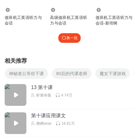
137.02万
6.65万
1794.30万
值班机工英语听力与
高级值班机工英语听
值班机工英语听力与
会话
力与会话
会话-新培纲
换一批
相关推荐
神秘老公等你下课
80后的代课老师
魔女下课游戏
13 第十课
昕紫有薇
4.74万
第十课应用课文
栖栖wise
16.61万