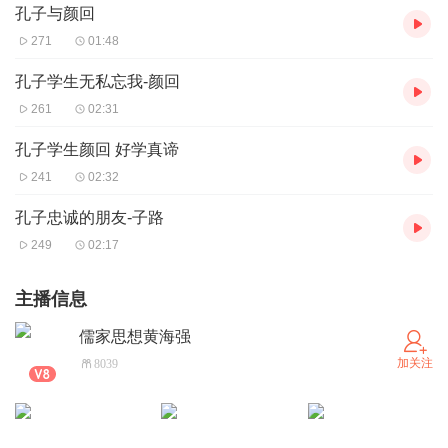
孔子与颜回
271
01:48
孔子学生无私忘我-颜回
261
02:31
孔子学生颜回 好学真谛
241
02:32
孔子忠诚的朋友-子路
249
02:17
主播信息
儒家思想黄海强
加关注
8039