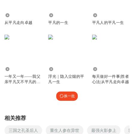
7812
1.01万
1007
从平凡走向卓越
平凡的一生
平凡人的平凡一生
1004
37.32万
1.51万
一年又一年——我父
浮光｜隐入尘烟的平
每天做好一件事|胜者
亲平凡又不平凡的一
凡一生
心法|从平凡走向卓越
生
换一批
相关推荐
三国之孔圣后人
重生人参在异世
最强火影参上
我