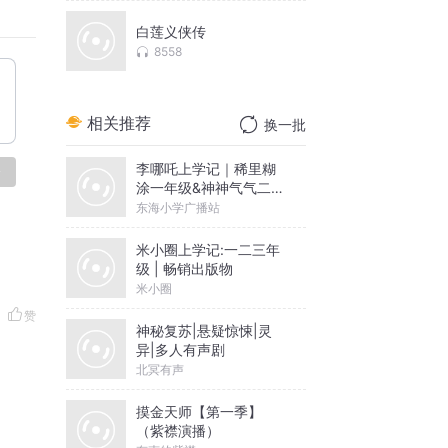
白莲义侠传
8558
相关推荐
换一批
李哪吒上学记｜稀里糊
论
涂一年级&神神气气二年
级
东海小学广播站
米小圈上学记:一二三年
级 | 畅销出版物
米小圈
赞
神秘复苏|悬疑惊悚|灵
异|多人有声剧
北冥有声
摸金天师【第一季】
（紫襟演播）