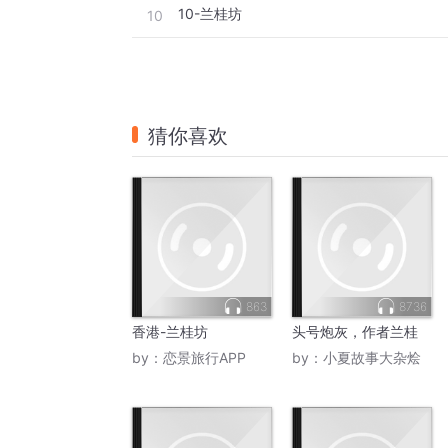
10-兰桂坊
10
猜你喜欢
863
8736
香港-兰桂坊
头号炮灰，作者兰桂
by：
恋景旅行APP
by：
小夏故事大杂烩