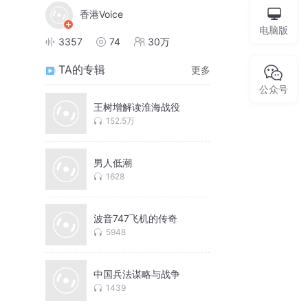
香港Voice
电脑版
3357
74
30万
TA的专辑
更多
公众号
王树增解读淮海战役
152.5万
男人低潮
1628
波音747飞机的传奇
5948
中国兵法谋略与战争
1439