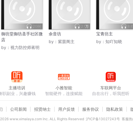
2086
2.1万
8.
御坊堂御坊圣手社区微
余音坊
宝青坊主
店
by：
紫茵阁主
by：
知吖知晓
by：
视力防控师蒋明
主播培训
小雅智能
车联网平台
兼职副业，兴趣赚钱
智能硬件，连接赋能
自在出行，听我想听
们
公司新闻
招贤纳士
用户反馈
服务协议
隐私政策
2026
www.ximalaya.com lnc. ALL Rights Reserved
沪ICP备13027243号
客服热线