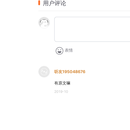
用户评论
不要只为了买买买
有些生活的虚无感
靠物质是拥有填不满的
旅游的意义
还是要给灵魂找个愉悦的地方
表情
听友195048676
有原文嘛
2019-10