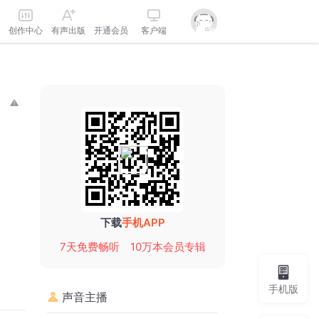
创作中心
有声出版
开通会员
客户端
下载
手机APP
7天免费畅听
10万本会员专辑
手机版
声音主播