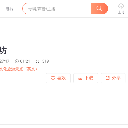
电台
上传
桂坊
27:17
01:21
319
文化旅游景点（英文）
喜欢
下载
分享