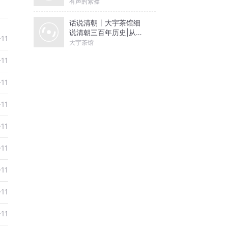
有声的紫襟
话说清朝丨大宇茶馆细
说清朝三百年历史|从努
-11
尔哈赤到末代皇帝溥仪|
大宇茶馆
康熙雍正乾隆
-11
-11
-11
-11
-11
-11
-11
-11