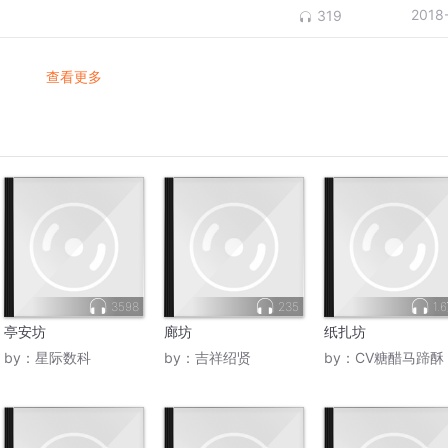
2018
319
查看更多
3598
235
1.
亭安坊
廊坊
纸扎坊
by：
星际数科
by：
吉祥绍贤
by：
CV糖醋马蹄酥