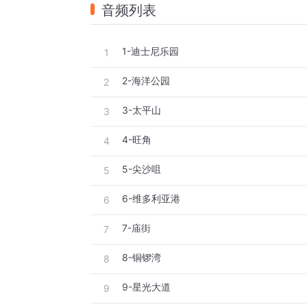
音频列表
1-迪士尼乐园
1
2-海洋公园
2
3-太平山
3
4-旺角
4
5-尖沙咀
5
6-维多利亚港
6
7-庙街
7
8-铜锣湾
8
9-星光大道
9