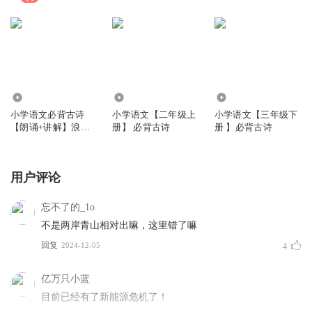
2.66万
38.04万
22.99万
小学语文必背古诗
小学语文【二年级上
小学语文【三年级下
【朗诵+讲解】浪淘
册】 必背古诗
册 】必背古诗
沙 鸟鸣涧 清明
用户评论
忘不了的_1o
不是两岸青山相对出嘛，这里错了嘛
回复
2024-12-05
4
亿万只小蓝
目前已经有了新能源危机了！