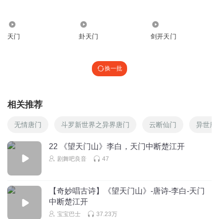
听友197223606
14.99万
5758
2306
天门
卦天门
剑开天门
回复
2020-02-11
2
换一批
亿万只小蓝
目前已经是有多大的挑战了一
相关推荐
回复
2025-01-21
0
无情唐门
斗罗新世界之异界唐门
云断仙门
异世唐
温柔的辣妈_or
22 《望天门山》李白，天门中断楚江开
不好
剧舞吧良音
47
回复
2022-11-16
1
【奇妙唱古诗】《望天门山》-唐诗-李白-天门
听友300938360
中断楚江开
天门山
宝宝巴士
37.23万
回复
2021-02-25
0