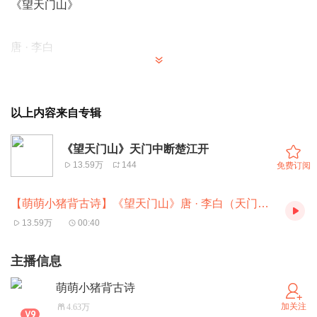
《望天门山》
唐 · 李白
天门中断楚江开，碧水东流至此回。
两岸青山相对出，孤帆一片日边来。
以上内容来自专辑
《望天门山》天门中断楚江开
13.59万
144
免费订阅
【萌萌小猪背古诗】《望天门山》唐 · 李白（天门中断楚江开）
13.59万
00:40
主播信息
萌萌小猪背古诗
加关注
4.63万