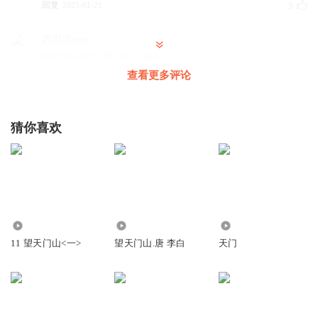
回复
2025-01-21
3
西贝贝mm
🇧🇦🇧🇦🇧🇦🇧🇦🇧🇦🇧🇦
查看更多评论
回复
2023-02-02
3
听友379229550
猜你喜欢
回复
2024-10-11
2
听友420887573
《饮湖上初晴后雨》。这首诗。
回复
4866
2.46万
64
2024-08-26
1
11 望天门山<一>
望天门山.唐 李白
天门
西贝贝mm
好好听呀
回复
2023-02-02
1