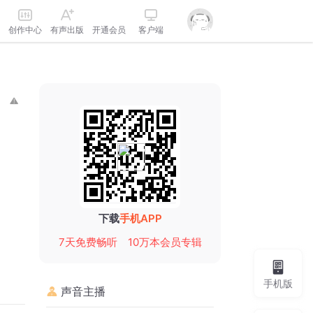
创作中心
有声出版
开通会员
客户端
下载
手机APP
7天免费畅听
10万本会员专辑
手机版
声音主播