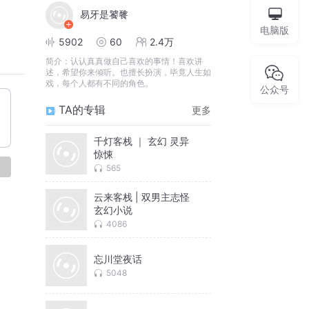
易牙是饕餮
电脑版
5902
60
2.4万
简介：
认认真真做自己喜欢的事情！喜欢讲
述，希望你来倾听。也擅长扮演，毕竟人生如
戏，每个人都有不同的角色。
公众号
TA的专辑
更多
千灯客栈 ｜ 玄幻 灵异
惊悚
论
565
云来客栈 | 双男主志怪
玄幻小说
4086
忘川堂夜话
5048