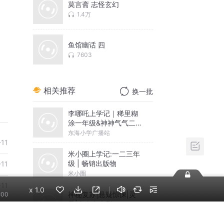
莫言斋 志怪玄幻
1.4万
鱼馆幽话 四
7603
相关推荐
换一批
李哪吒上学记｜稀里糊
涂一年级&神神气气二年
级
东海小学广播站
-11
米小圈上学记:一二三年
级 | 畅销出版物
-11
米小圈
-11
x
1.0
神秘复苏|悬疑惊悚|灵
:00
异|多人有声剧
北冥有声