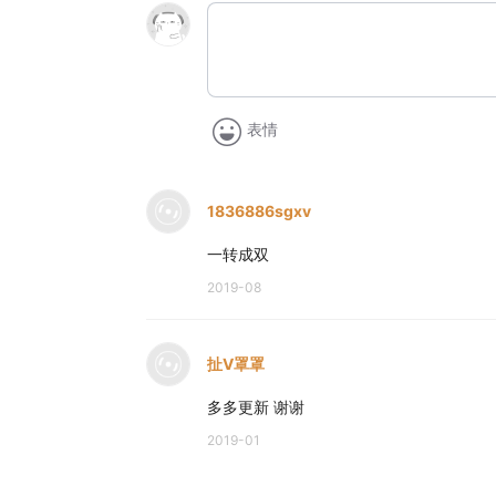
表情
1836886sgxv
一转成双
2019-08
扯V罩罩
多多更新 谢谢
2019-01