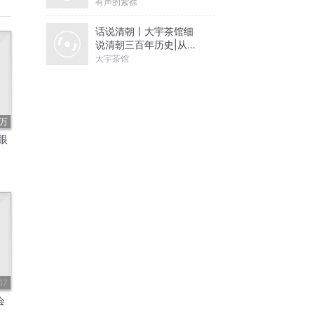
有声的紫襟
话说清朝丨大宇茶馆细
说清朝三百年历史|从努
尔哈赤到末代皇帝溥仪|
大宇茶馆
康熙雍正乾隆
3万
眼
17
会