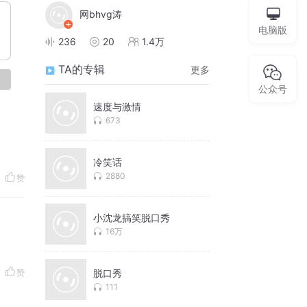
网bhvg涛
电脑版
236
20
1.4万
TA的专辑
更多
论
公众号
速度与激情
673
冷笑话
2880
赞
小沈龙搞笑脱口秀
16万
赞
脱口秀
111