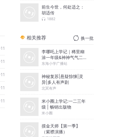
前生今世，何处适之：
胡适传
1882
相关推荐
换一批
-11
李哪吒上学记｜稀里糊
涂一年级&神神气气二年
-11
级
东海小学广播站
-11
神秘复苏|悬疑惊悚|灵
异|多人有声剧
-11
北冥有声
-11
米小圈上学记:一二三年
级 | 畅销出版物
米小圈
摸金天师【第一季】
（紫襟演播）