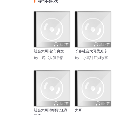
猜你喜欢
83.9万
218.4万
社会大哥|都市爽文
长春社会大哥梁旭东
by：
说书人俱乐部
by：
小高讲江湖故事
22.9万
59.1万
社会大哥|律师的江湖
大哥