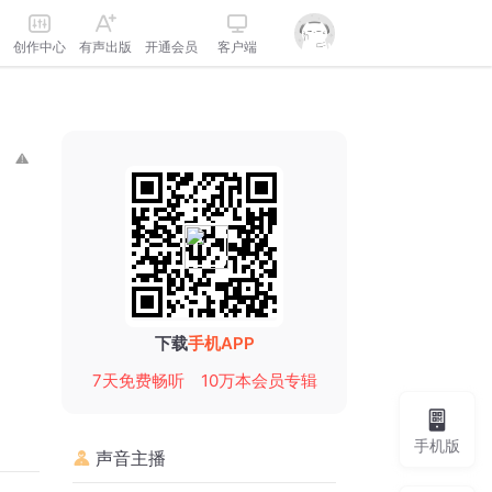
创作中心
有声出版
开通会员
客户端
下载
手机APP
7天免费畅听
10万本会员专辑
手机版
声音主播