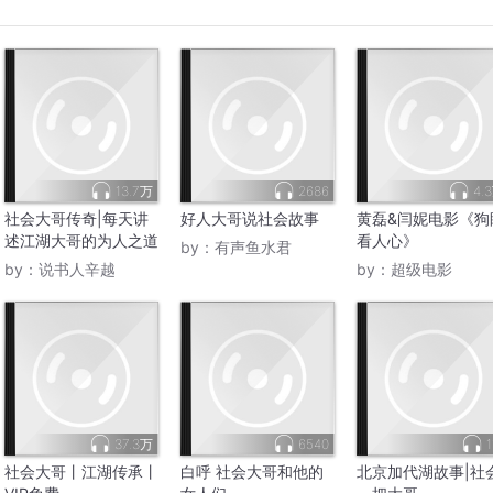
13.7万
2686
4.
社会大哥传奇|每天讲
好人大哥说社会故事
黄磊&闫妮电影《狗
述江湖大哥的为人之道
看人心》
by：
有声鱼水君
by：
说书人辛越
by：
超级电影
37.3万
6540
1
社会大哥丨江湖传承丨
白呼 社会大哥和他的
北京加代湖故事|社