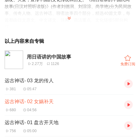
故事(日汉对照听读版)》(作者刘德润、刘淙淙、尚学艳)分为民间故
事、传奇人物、远古神话、聊斋故事四个部分，精选40篇文章，每
篇都由日文原文、中文译文、注释、语法重点、文化链接5部分构
成。
第一部分 民间故事十讲
以上内容来自专辑
1 牛郎织女 —— 盈盈一水间，默默不得语
2 嫦娥奔月 —— 邈邈星河夜，寂寂广寒宫
用日语讲的中国故事
3 孟姜女哭长城 —— 血泪如雷霆，哭倒秦长城
2.27万
1126
免费订阅
4 巫山神女 —— 痴情何所寄，空有云雨飞
5 白蛇传 —— 西湖传佳话，蛇灵情意深
远古神话- 03 龙的传人
6 梁祝化蝶 —— 真情感天地，彩蝶比翼飞
7 田螺妻子 —— 可叹姻缘薄，匆匆去无踪
381
05:47
8 “年”的由来 —— 万家驱怪兽，爆竹震天鸣
9 木兰从军 —— 巾帼有英豪，女子胜于男
远古神话- 02 女娲补天
10 愚公移山 —— 祖孙齐上阵，誓叫大山移
680
04:56
第二部分 传奇人物十讲
1 杜康造酒 —— 美酒飘香醉万家
远古神话- 01 盘古开天地
2 谏臣比干 —— 赤胆忠心照千秋
756
05:00
3 西施倾国 —— 五湖泛舟天地间