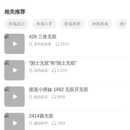
相关推荐
兽魂战记
兽魂斗罗
星魂兽师
神风兽魂
兽魂
426 三兽无双
多特熊故事
3515
“国士无双”和“国土无双”
灰鸽叔叔
1.32万
团宠小师妹 1492 无双开无双
桃源笙笙
6900
2414聂无双
趣阅有声
1969