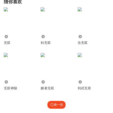
猜你喜欢
6494
1.29万
9256
无双
剑无双
念无双
7.05万
4.09万
2.44万
无双神脉
媚者无双
剑武无双
换一批