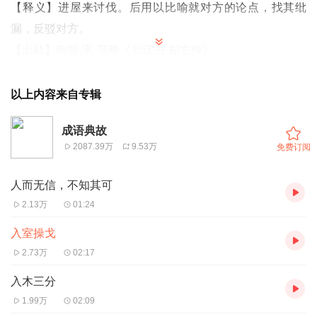
【释义】进屋来讨伐。后用以比喻就对方的论点，找其纰
漏，反驳对方。
【出处】南朝·宋·范晔《后汉书·郑玄传》
东汉著名学者郑玄，从小就喜欢读书。后来他投到大学
者马融门下求学。当时马融有门徒400多人，能进入房内面
以上内容来自专辑
对面听讲的只有50名学生。郑玄在那里学了三年，还没见过
成语典故
先生的面，他只能求别的学生给他讲书。郑玄十分刻苦，渐
2087.39万
9.53万
免费订阅
渐地学问超出了所有的弟子。
一天，马融突然在楼上召见郑玄，向郑玄提出了几个难
人而无信，不知其可
解的问题，郑玄对答如流，条理清晰，马融惊奇地对弟子们
2.13万
01:24
说：“将来把我的学问带走的就是郑玄呀！”
入室操戈
郑玄独自一人在外边游学，过了10年才回到故乡。当时
2.73万
02:17
有一位住在任城的何休，也很有学问，写出了《公羊墨
入木三分
守》、《左氏膏肓》、《榖梁废疾》等文章。郑玄看到了，
1.99万
02:09
就针对他的文章写出了自己的意见。由于意见中肯，击中要