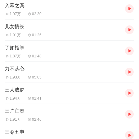
害，何休看见后，感叹地说：“郑玄这是进了我的屋子，操
入幕之宾
起我的矛，来讨伐我呀！”
1.97万
02:30
“入室操戈”的成语即出典于此。
儿女情长
1.91万
01:26
了如指掌
1.87万
01:48
力不从心
1.93万
05:05
三人成虎
1.94万
02:41
三户亡秦
1.91万
02:46
三令五申