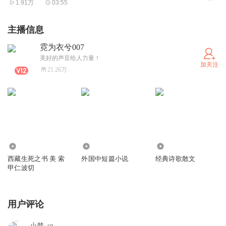
1.91万
03:55
主播信息
霓为衣兮007
美好的声音给人力量！
加关注
21.26万
1333
953.73万
56.71万
西藏生死之书 美 索
外国中短篇小说
经典诗歌散文
甲仁波切
用户评论
小楚_sn