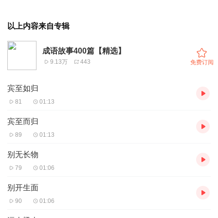
以上内容来自专辑
成语故事400篇【精选】
9.13万
443
免费订阅
宾至如归
81
01:13
宾至而归
89
01:13
别无长物
79
01:06
别开生面
90
01:06