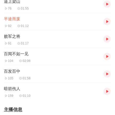
逼上梁山
76
01:55
半途而废
92
01:12
败军之将
91
01:17
百闻不如一见
104
02:06
百发百中
105
01:58
暗箭伤人
159
01:10
主播信息