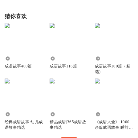
猜你喜欢
2.57万
6898
3011
成语故事400篇
成语故事116篇
成语故事100篇（精
选）
6.66万
1.51万
40.40万
经典成语故事-幼儿成
精品成语|365成语故
《成语大全》|1000
语故事精选
事精选
余篇成语故事|睡前故
事