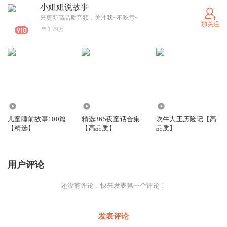
小姐姐说故事
只更新高品质音频，关注我~不吃亏~
加关注
1.79万
112.09万
8562
1486
儿童睡前故事100篇
精选365夜童话合集
吹牛大王历险记【高
【精选】
【高品质】
品质】
用户评论
还没有评论，快来发表第一个评论！
发表评论