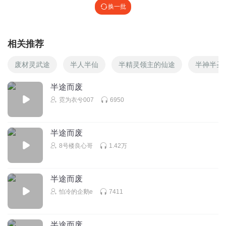
换一批
相关推荐
废材灵武途
半人半仙
半精灵领主的仙途
半神半圣
半途而废
霓为衣兮007
6950
半途而废
8号楼良心哥
1.42万
半途而废
怕冷的企鹅e
7411
半途而废