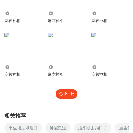
听友268172635
对啊图片呢
337
112.45万
2.31万
回复
2021-12-07
0
麻衣神相
麻衣神相
麻衣神相
355
21.03万
41.92万
麻衣神相
麻衣神相
麻衣神相
换一批
相关推荐
平生相见即眉开
神眉鬼道
眉来眼去的日子
重生舒