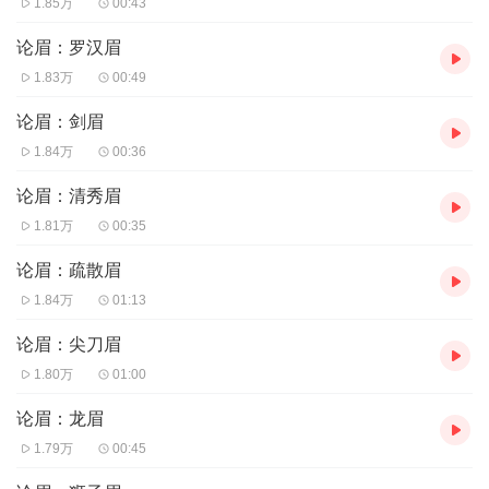
1.85万
00:43
《麻衣神相》是中国古代对人体相貌进行系统叙论的
相
论眉：罗汉眉
术
著作。中外学者对这本千古奇书寄予了很大兴趣，或者说
1.83万
00:49
对中国古老的相术-面相学很感兴趣！因为人面本前世道德
论眉：剑眉
所表，知其像，懂人生的吉凶祸福。人的命运本来就不是生
1.84万
00:36
而定终身，但能从长相上侦破命运的某种密码，其"奇"也就
在于此。 《麻衣神相》为北宋人李和(今河南南阳内乡人)弟
论眉：清秀眉
子陈抟所撰。它的大量刊印时间约在元末明初，是古代对人
1.81万
00:35
体相貌进行系统叙论的奇特的相术著作。
论眉：疏散眉
【主播简介】
1.84万
01:13
龙庙山
论眉：尖刀眉
【作者简介】
1.80万
01:00
麻衣道者
【购买须知】
论眉：龙眉
1.79万
00:45
1、《麻衣神相-》为付费有声书，前5集为免费试听，你可
以点击“立即购买”来购买已更新的全部集数，每周更新5