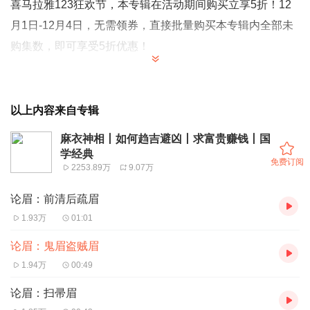
喜马拉雅123狂欢节，本专辑在活动期间购买立享5折！12
月1日-12月4日，无需领券，直接批量购买本专辑内全部未
购集数，即可享受5折优惠！
【
强烈推荐
】
以上内容来自专辑
中国国学中最经典也是最神秘的民间术士书籍《麻衣神
相》，居相学之首。古老的相术作为中国传统神秘的文化今
麻衣神相丨如何趋吉避凶丨求富贵赚钱丨国
学经典
天做到古为今用。
免费订阅
2253.89万
9.07万
【
节目简介
】
论眉：前清后疏眉
几千年来各种哲学书籍浩如烟海，被淹没的不在少数，但是
1.93万
01:01
命相书籍却始终深受欢迎，如何趋吉避凶？如何求得富贵？
如何识人？如何远离小人？如何在竞争中立于不败之地？人
论眉：鬼眉盗贼眉
们试图找到答案。在参考了无数中外哲学后，最终选择了命
1.94万
00:49
相学即神奇的相术！在诸多命相书籍中，《麻衣神相》居相
论眉：扫帚眉
学之首。