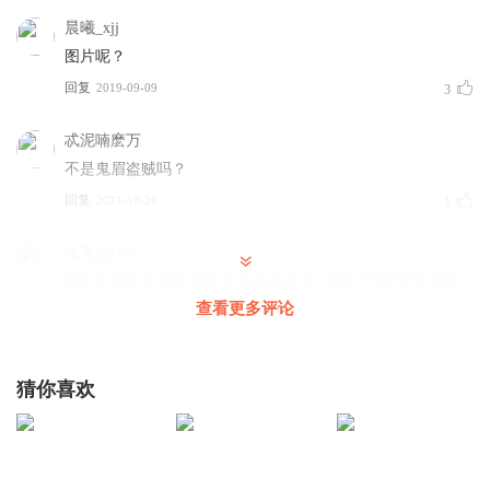
晨曦_xjj
图片呢？
回复
2019-09-09
3
忒泥喃麽万
不是鬼眉盗贼吗？
回复
2021-10-26
1
张无忌686
鬼本来就看不到的,賊盜更会躲藏起来, 沒图片也是符合情理
中, 主讲人真高呀😂
查看更多评论
回复
2023-06-20
0
猜你喜欢
不一定非要整痛
收藏起
回复
2022-11-29
0