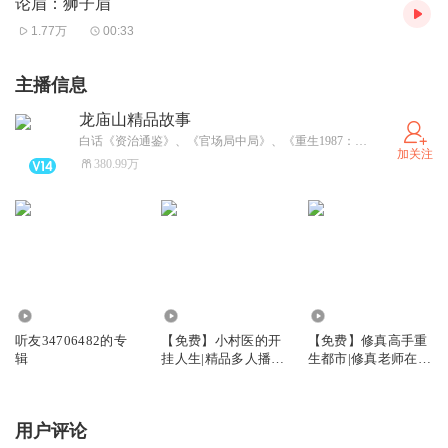
论眉：狮子眉
集。
1.77万
00:33
2、严禁翻录成任何形式，严禁在任何第三方平台传播，违
主播信息
者将追究法律责任。
3、如在充值/购买环节遇到问题，可以通过页面左上方按
龙庙山精品故事
白话《资治通鉴》、《官场局中局》、《重生1987：开局迎取富豪姐姐》、《乡野小傻医》、火热上架啦，超级精彩的小说，快来听书，还有好礼相送！合作请私信！
钮，分享至微信内使用微信支付完成。
加关注
380.99万
4、在订阅或付费过程中，如有任何问题可在微信搜索公众
号【bestxmly】或搜索【喜马拉雅付费精品】来随时咨询问
题，也可以拨打客服电话：0514-82395811，客服小伙伴会
为您贴心解答。
5、本专辑可全球范围内下载收听。
39.17万
16.09万
13.39万
听友34706482的专
【免费】小村医的开
【免费】修真高手重
辑
挂人生|精品多人播有
生都市|修真老师在都
声剧
市|多女主爽文
用户评论