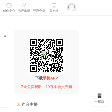
创作中心
有声出版
开通会员
客户端
下载
手机APP
7天免费畅听
10万本会员专辑
手机版
声音主播