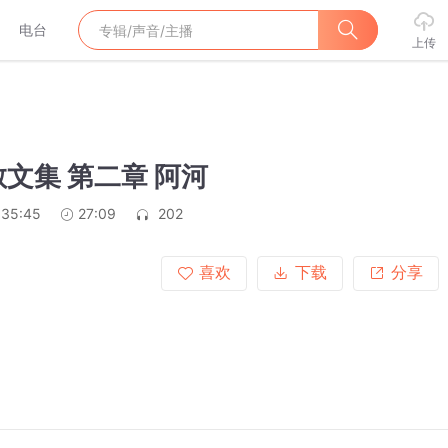
电台
上传
文集 第二章 阿河
:35:45
27:09
202
喜欢
下载
分享