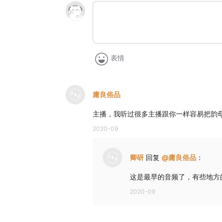
表情
庸良俗品
主播，我听过很多主播跟你一样容易把韵母o
2020-09
卿研
回复
@
庸良俗品
：
这是最早的音频了，有些地方
2020-09