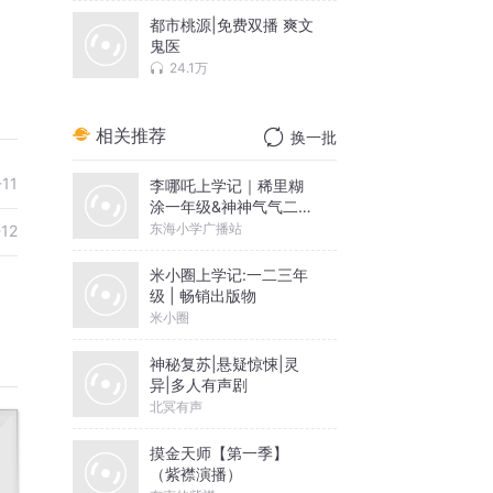
都市桃源|免费双播 爽文
鬼医
24.1万
相关推荐
换一批
-11
李哪吒上学记｜稀里糊
涂一年级&神神气气二年
级
东海小学广播站
-12
米小圈上学记:一二三年
级 | 畅销出版物
米小圈
神秘复苏|悬疑惊悚|灵
异|多人有声剧
北冥有声
摸金天师【第一季】
（紫襟演播）