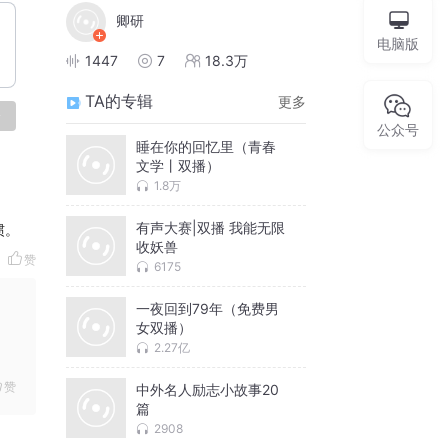
卿研
电脑版
1447
7
18.3万
TA的专辑
更多
论
公众号
睡在你的回忆里（青春
文学丨双播）
1.8万
有声大赛|双播 我能无限
惯。
收妖兽
赞
6175
一夜回到79年（免费男
女双播）
2.27亿
赞
中外名人励志小故事20
篇
2908