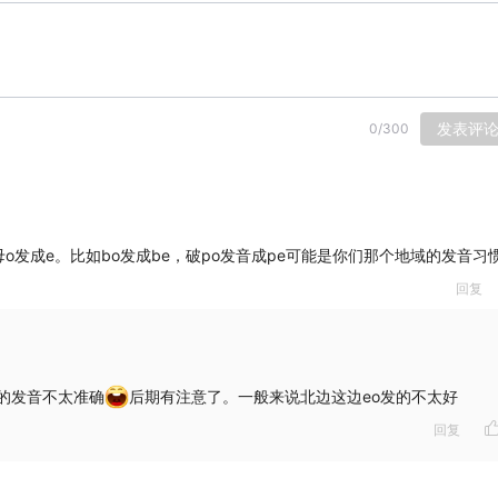
发表评
0
/
300
发成e。比如bo发成be，破po发音成pe可能是你们那个地域的发音习
回复
的发音不太准确
后期有注意了。一般来说北边这边eo发的不太好
回复