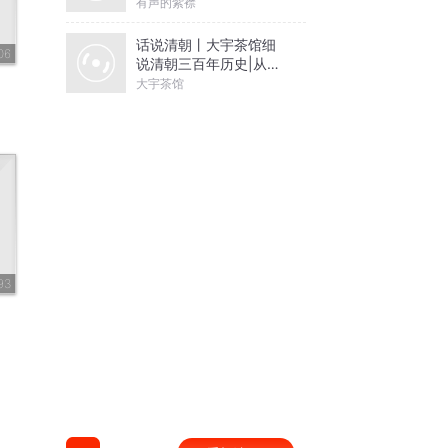
有声的紫襟
话说清朝丨大宇茶馆细
06
说清朝三百年历史|从努
尔哈赤到末代皇帝溥仪|
大宇茶馆
康熙雍正乾隆
93