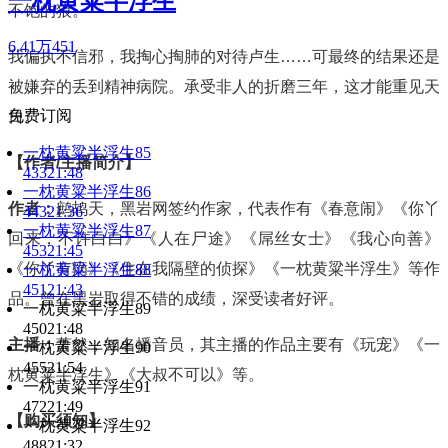
一枕黄粱半浮生
不饱的狼。
6.41万
451
我偏执不信邪，我掏心掏肺的对待卢生……可最终的结果还是
被嫌弃的丢到精神病院。承受非人的折磨三年，这才能重见天
免费订阅
日。
一枕黄粱半浮生85
【作者/主播简介】
433
21:48
一枕黄粱半浮生86
作者：
鹧鸪天，黑岩网签约作家，代表作有《春意闹》《你丫
443
21:36
一枕黄粱半浮生87
回来，不许白白》《人在尸途》《屌丝女士》《我心向善》
453
21:45
《你丫有病》《住在我隔壁的侦探》《一枕黄粱半浮生》等作
一枕黄粱半浮生88
451
21:43
品。曾在黑岩取得不错的成绩，深受读者好评。
一枕黄粱半浮生89
450
21:48
主播：
萧然，知名播音员，其主播的作品主要有《玩宠》《一
一枕黄粱半浮生90
455
21:54
枕黄粱半浮生》《大叔不可以》等。
一枕黄粱半浮生91
472
21:49
【购买须知】
一枕黄粱半浮生92
488
21:32