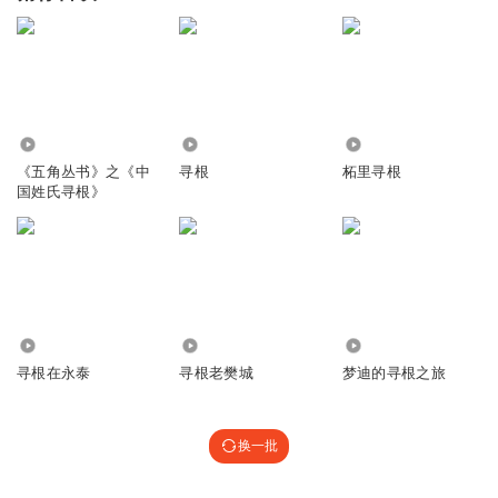
4333
1618
2970
《五角丛书》之《中
寻根
柘里寻根
国姓氏寻根》
5465
1836
4.21万
寻根在永泰
寻根老樊城
梦迪的寻根之旅
换一批