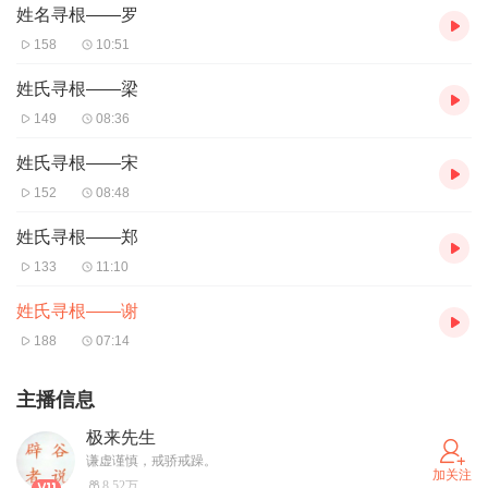
姓名寻根——罗
158
10:51
姓氏寻根——梁
149
08:36
姓氏寻根——宋
152
08:48
姓氏寻根——郑
133
11:10
姓氏寻根——谢
188
07:14
主播信息
极来先生
谦虚谨慎，戒骄戒躁。
加关注
8.52万