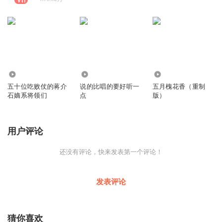
17.74万
360
51.28万
五十位吃败仗的蒋介
说的比唱的要好听一
五月槐花香（重制
石嫡系将领们
点
版）
用户评论
还没有评论，快来发表第一个评论！
发表评论
猜你喜欢