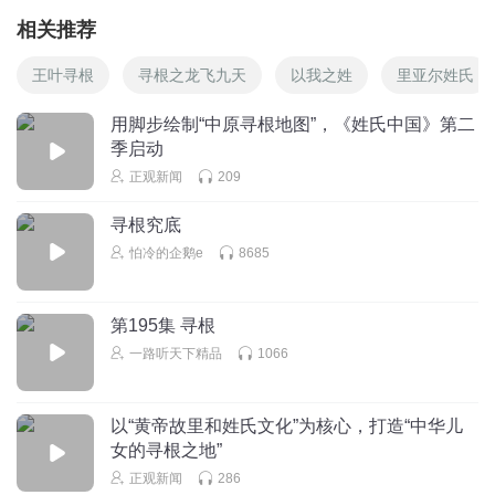
相关推荐
王叶寻根
寻根之龙飞九天
以我之姓
里亚尔姓氏
用脚步绘制“中原寻根地图”，《姓氏中国》第二
季启动
正观新闻
209
寻根究底
怕冷的企鹅e
8685
第195集 寻根
一路听天下精品
1066
以“黄帝故里和姓氏文化”为核心，打造“中华儿
女的寻根之地”
正观新闻
286