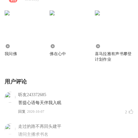
548.21万
80.25万
959
我问佛
佛在心中
喜马拉雅有声书攀登
计划作业
用户评论
听友243372685
菩提心语每天伴我入眠
回复
2020-10-07
2
走过的路不再回头建平
请问主播求书名