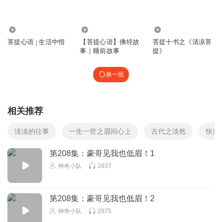
1.05万
10.55万
593
菩提心语 | 生活中悟
【菩提心语】佛经故
菩提十书之《清凉菩
事｜睡前故事
提》
换一批
相关推荐
淡淡的往事
一生一世之眉间心上
古代之淡然
快穿
第208集：豪哥见我也低眉！1
神奇小队
2937
第208集：豪哥见我也低眉！2
神奇小队
2875