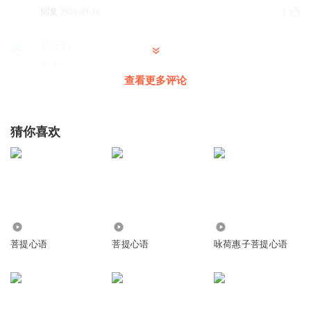
回复
2021-02-16
1
聂三毛
参差？
查看更多评论
回复
2019-03-02
1
静若繁花_wn6
猜你喜欢
请问这本书的名字？
回复
2023-03-26
0
7184
1.18万
1.30万
菩提心语
菩提心语
咏荷惠子菩提心语