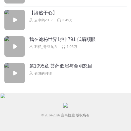
【淡然于心】
云中鹤2017
3.49万
我在诡秘世界封神 791 低眉顺眼
羽糕_青羽九方
1.03万
第1095章 菩萨低眉与金刚怒目
偷懒的河狸
© 2014-
2026
喜马拉雅 版权所有