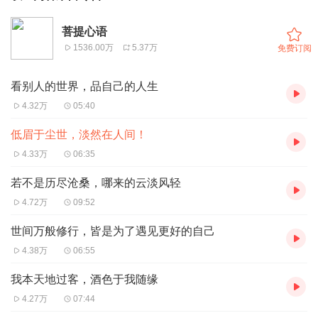
菩提心语
1536.00万
5.37万
免费订阅
看别人的世界，品自己的人生
4.32万
05:40
低眉于尘世，淡然在人间！
4.33万
06:35
若不是历尽沧桑，哪来的云淡风轻
4.72万
09:52
世间万般修行，皆是为了遇见更好的自己
4.38万
06:55
我本天地过客，酒色于我随缘
4.27万
07:44