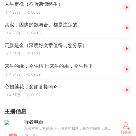
人生定律（不听遗憾终生）
4.38万
06:03
其实，因缘的散与合、都是注定的
4.20万
04:19
沉默是金（深度好文章值得与您分享）
4.48万
10:37
来生的缘，今生结下;来生的果，今生种下
4.34万
09:39
心如莲花，念如菩提mp3
4.51万
08:07
主播信息
行者电台
万法皆生，皆系缘份，偶然的相遇，暮然的回首，感恩遇见，让我们在喧嚣的尘世中寻找一丝丝清凉甘露，在佛法中启迪智慧，感悟人生，共同探寻心灵深处那一份祥和与宁静，普陀梵音 菩提妙智在喜马拉雅期待与您空中相遇、不见不散。
加关注
8.19万