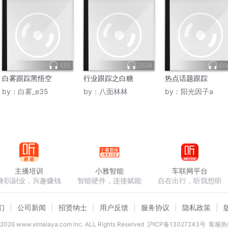
685
2634
65
白雾跟踪黑悟空
行业跟踪之白糖
热点话题跟踪
by：
白雾_e35
by：
八面林林
by：
阳光因子a
主播培训
小雅智能
车联网平台
兼职副业，兴趣赚钱
智能硬件，连接赋能
自在出行，听我想听
们
公司新闻
招贤纳士
用户反馈
服务协议
隐私政策
2026
www.ximalaya.com lnc. ALL Rights Reserved
沪ICP备13027243号
客服热线