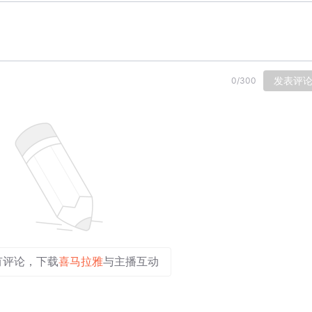
发表评
0
/
300
有评论，下载
喜马拉雅
与主播互动