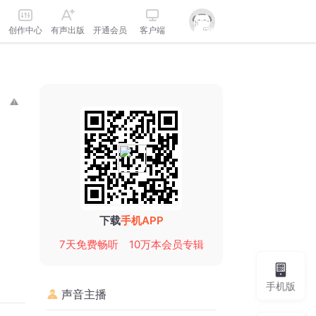
创作中心
有声出版
开通会员
客户端
下载
手机APP
7天免费畅听
10万本会员专辑
手机版
声音主播