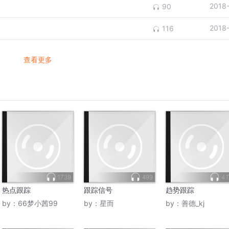
2018
90
2018
116
查看更多
1739
499
4.
热点跟踪
跟踪信号
趋势跟踪
by：
66梦小茜99
by：
星而
by：
善德_kj