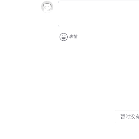
表情
暂时没