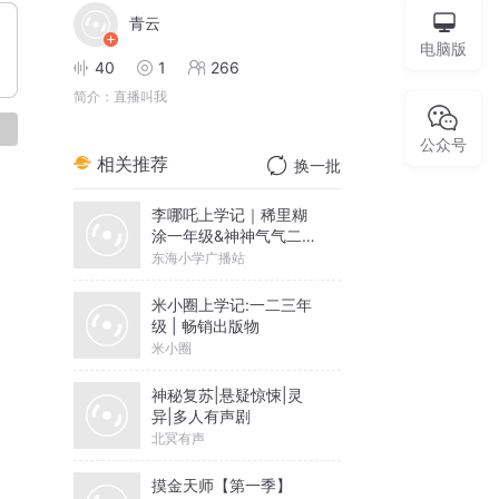
青云
电脑版
40
1
266
简介：
直播叫我
论
公众号
相关推荐
换一批
李哪吒上学记｜稀里糊
涂一年级&神神气气二年
级
东海小学广播站
米小圈上学记:一二三年
级 | 畅销出版物
米小圈
神秘复苏|悬疑惊悚|灵
异|多人有声剧
北冥有声
摸金天师【第一季】