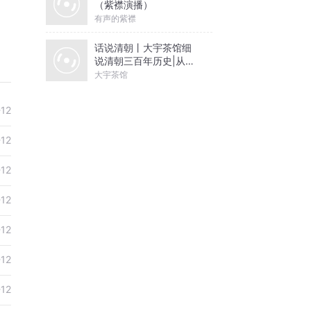
（紫襟演播）
有声的紫襟
话说清朝丨大宇茶馆细
说清朝三百年历史|从努
尔哈赤到末代皇帝溥仪|
大宇茶馆
康熙雍正乾隆
-12
-12
-12
-12
-12
-12
-12