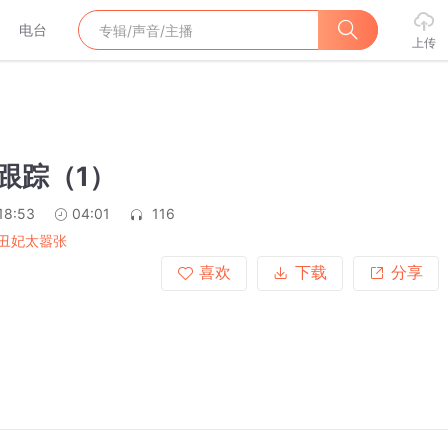
电台
上传
 跟踪（1）
18:53
04:01
116
丑妃太嚣张
喜欢
下载
分享