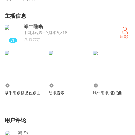
主播信息
蜗牛睡眠
中国排名第一的睡眠类APP
加关注
13.77万
254.02万
212.98万
440.50万
蜗牛睡眠精品催眠曲
助眠音乐
蜗牛睡眠-催眠曲
用户评论
鴻_5x