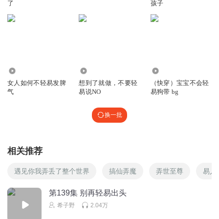
了
孩子
2
9465
16.69万
女人如何不轻易发脾
想到了就做，不要轻
（快穿）宝宝不会轻
气
易说NO
易狗带 bg
换一批
相关推荐
遇见你我弄丢了整个世界
搞仙弄魔
弄世至尊
易人
第139集 别再轻易出头
希子野
2.04万