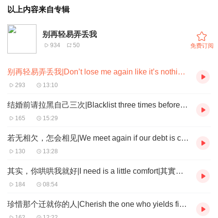
以上内容来自专辑
别再轻易弄丢我
934
50
免费订阅
别再轻易弄丢我|Don’t lose me again like it’s nothing|別再輕易弄丟我
293
13:10
结婚前请拉黑自己三次|Blacklist three times before marriage|結婚前請拉黑自己三次
165
15:29
若无相欠，怎会相见|We meet again if our debt is clear|若無相欠，怎會相見
130
13:28
其实，你哄哄我就好|I need is a little comfort|其實，妳哄哄我就好
184
08:54
珍惜那个迁就你的人|Cherish the one who yields first|珍惜那個遷就妳的人
162
12:22