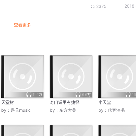
2018
2375
查看更多
11.2万
6.6万
11
天堂树
奇门遁甲有捷径
小天堂
by：
遇见music
by：
东方大美
by：
代客泊书