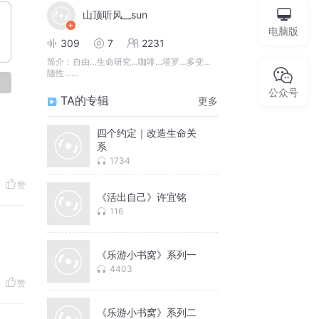
山顶听风__sun
电脑版
309
7
2231
简介：
自由…生命研究…咖啡…塔罗…多变…
随性……
论
公众号
TA的专辑
更多
四个约定｜改造生命关
系
1734
赞
《活出自己》许宜铭
116
《乐游小书窝》系列一
4403
赞
《乐游小书窝》系列二