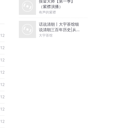
摸金天师【第一季】
（紫襟演播）
有声的紫襟
话说清朝丨大宇茶馆细
说清朝三百年历史|从努
尔哈赤到末代皇帝溥仪|
-12
大宇茶馆
康熙雍正乾隆
-12
-12
-12
-12
-12
-12
-12