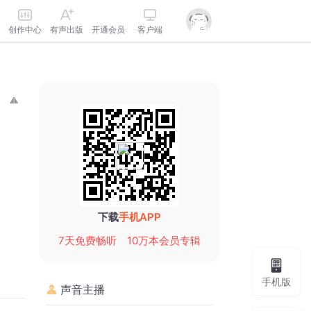
创作中心
有声出版
开通会员
客户端
下载
手机APP
7天免费畅听
10万本会员专辑
手机版
声音主播