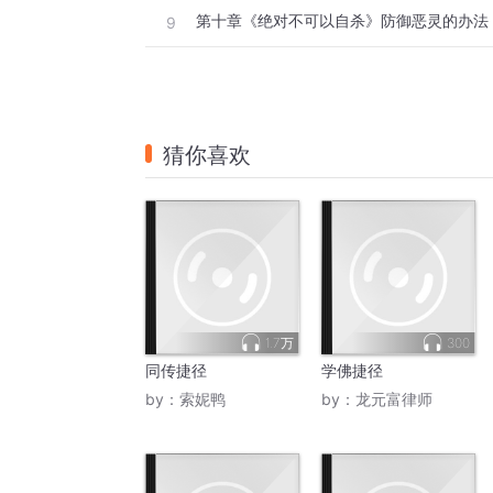
第十章《绝对不可以自杀》防御恶灵的办法
9
猜你喜欢
1.7万
300
同传捷径
学佛捷径
by：
索妮鸭
by：
龙元富律师