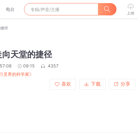
电台
上传
的捷径
走向天堂的捷径
:57:08
09:15
4357
行灵界的科学家》
喜欢
下载
分享