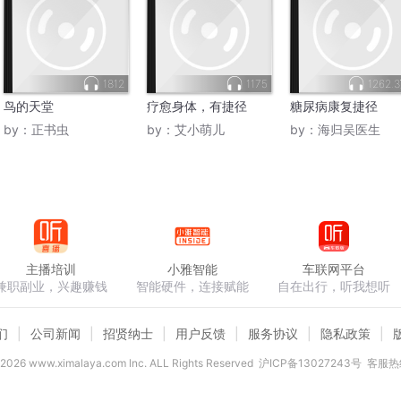
1812
1175
1262.
鸟的天堂
疗愈身体，有捷径
糖尿病康复捷径
by：
正书虫
by：
艾小萌儿
by：
海归吴医生
主播培训
小雅智能
车联网平台
兼职副业，兴趣赚钱
智能硬件，连接赋能
自在出行，听我想听
们
公司新闻
招贤纳士
用户反馈
服务协议
隐私政策
2026
www.ximalaya.com lnc. ALL Rights Reserved
沪ICP备13027243号
客服热线