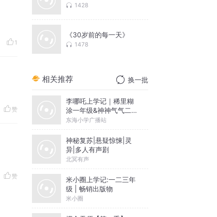
1428
《30岁前的每一天》
1
1478
相关推荐
换一批
李哪吒上学记｜稀里糊
赞
涂一年级&神神气气二年
级
东海小学广播站
神秘复苏|悬疑惊悚|灵
异|多人有声剧
北冥有声
赞
米小圈上学记:一二三年
级 | 畅销出版物
米小圈