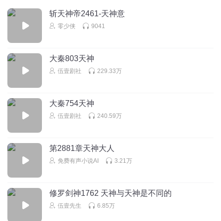
斩天神帝2461-天神意
静雅_q2
零少侠
9041
这也没成圣啊，也没帮西洋菜夺回少掌教，叶志没追到柔
柔，毛圣宗也没有重建，烧麦的父子最后怎样，好多问题
呢？作者可以来点番外不？
大秦803天神
回复
2019-08-06
2
伍壹剧社
229.33万
月下自来卷
回复 @
静雅_q2
:
全被煮火锅了
大秦754天神
伍壹剧社
240.59万
念伤无忧
我搜了好久都搜不到皇澈播的书，他的声音很好听，难道没
有播书了？
第2881章天神大人
回复
2019-11-16
0
免费有声小说AI
3.21万
月下自来卷
回复 @
念伤无忧
:
小哥哥有在播哒😜
修罗剑神1762 天神与天神是不同的
伍壹先生
6.85万
Catherine_215
金枪鱼