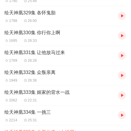
1790
25:46
皇澈
绘天神凰329集 各怀鬼胎
1788
26:00
【购买须知】
绘天神凰330集 你行你上啊
1、本作品为付费有声书，前30集为免费试听，购买成功
1695
26:33
后，即可收听全本，可下载重复收听，每天更2集。
2、本作品为虚拟内容服务，订阅成功后概不退款，请您理
绘天神凰331集 让他放马过来
解。
1769
26:26
3、如在充值/购买环节遇到问题，可以通过页面上方按钮，
绘天神凰332集 众叛亲离
分享至微信内使用微信支付完成购买。
1949
26:36
4、在购买过程中，如果你有任何问题，可以在微信搜索公
绘天神凰333集 姬家的背水一战
众号【bestxmly】或搜索【喜马拉雅付费精品】来随时咨询
2062
22:31
问题，也可以拨打客服电话：0514-82395811
5、本专辑仅限中国范围内（包含港澳台）下载收听。
绘天神凰334集 一挑三
2214
25:31