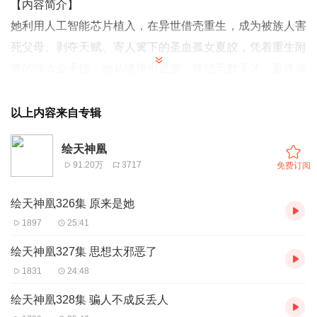
【内容简介】
她利用人工智能芯片植入，在异世借壳重生，成为被族人害
死父母、剥夺天赋、寄人篱下的圣血孤女夏皎，凭着重生附
带的强大金手指，她从绝境中逆袭，终结无数天才，最终成
为一代女神的传奇故事。夏皎成长过程中，结识了同样落难
的傲娇男主角盛朝顾，从人兽之间不求回报的特殊感情，慢
以上内容来自专辑
慢转变成互相珍惜、互相尊重的男女之爱。生死考验中，女
绘天神凰
主角也收获了同门之间手足亲情与真挚友情。
91.20万
3717
免费订阅
【作者简介】
绘天神凰326集 原来是她
峨嵋，萌系甜文天王级当红作家。作品风格轻松幽默，甜蜜
1897
25:41
和煦，多部作品为网站年度订阅三甲、PK榜、月票榜、点
绘天神凰327集 思想太邪恶了
击榜冠军。
1831
24:48
【主播简介】
绘天神凰328集 骗人不成反丢人
扶摇月下