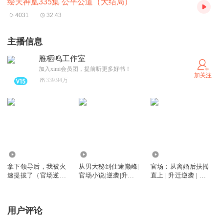
绘天神凰335集 公平公道（大结局）
4031
32:43
主播信息
雁栖鸣工作室
加入ximi会员团，提前听更多好书！
加关注
339.94万
398.46万
4427.49万
1.42亿
拿下领导后，我被火
从男大秘到仕途巅峰|
官场：从离婚后扶摇
速提拔了（官场逆袭|
官场小说|逆袭|升迁|
直上 | 升迁逆袭 | 多
多人剧）
多人剧
人剧
用户评论