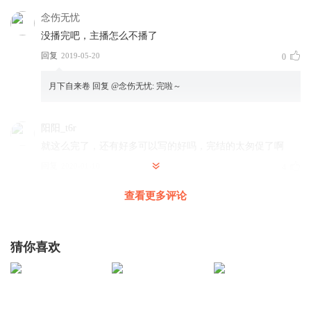
念伤无忧
没播完吧，主播怎么不播了
回复
2019-05-20
0
月下自来卷
回复 @
念伤无忧
:
完啦～
阳阳_t6r
就这么完了，还有好多可以写的好吗，完结的太匆促了啊
回复
2020-01-10
4
查看更多评论
平凡俏佳人
作者太偷工减料了，这算什么结局有好多人和事都没有交待
就怱忙结局真是一大败笔。
猜你喜欢
回复
2019-12-12
4
南征北战008
第二部叫《圣凰》，在“作者峨嵋”的公众号里有