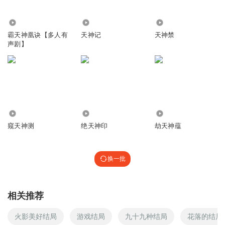
回复
2019-11-07
3
66.83万
2326
4.99万
1733762auqt
回复 @
南征北战008
:
找不到峨眉的公众号，麻烦告知
霸天神凰诀【多人有
天神记
天神禁
在哪找？
声剧】
听友404071767
写了那么多的伏笔，就这么没有交代的极速收工了！不带这
么玩儿的吧！我的瞌睡都没了！
649.07万
3.36万
14.28万
回复
2023-06-07
2
窥天神测
绝天神印
劫天神蕴
Dilie
点赞👍非常喜欢
换一批
回复
2020-11-22
2
en很好
相关推荐
这是半路急刹车啊
火影美好结局
游戏结局
九十九种结局
花落的结局
回复
2020-09-30
2