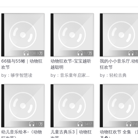
136.9万
1.7万
3
66猫与55蜥｜动物狂
动物狂欢节-宝宝越听
我的小小音乐厅.动
欢节
越聪明
狂欢节
by：
哆学智慧读
by：
音乐童年启家中心
by：
轻松古典
1.1万
3417
7.
幼儿音乐绘本-《动物
儿童古典乐3 | 动物狂
动物狂欢节 全集 （
狂欢节》
欢节
圣桑）