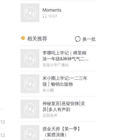
Moments
1037
相关推荐
换一批
李哪吒上学记｜稀里糊
涂一年级&神神气气二年
级
东海小学广播站
米小圈上学记:一二三年
级 | 畅销出版物
米小圈
神秘复苏|悬疑惊悚|灵
异|多人有声剧
北冥有声
-12
摸金天师【第一季】
（紫襟演播）
-12