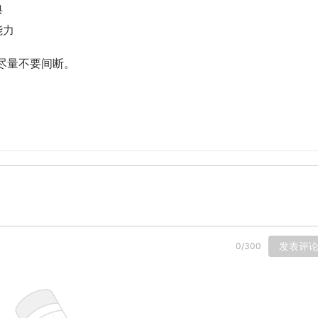
典
能力
间尽量不要间断。
发表评
0
/
300