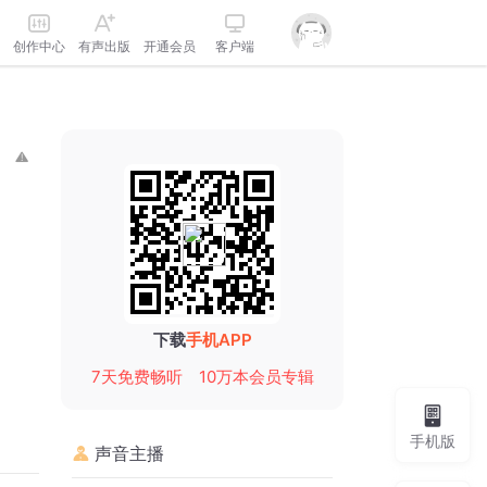
创作中心
有声出版
开通会员
客户端
下载
手机APP
7天免费畅听
10万本会员专辑
手机版
声音主播