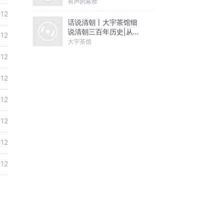
有声的紫襟
-12
话说清朝丨大宇茶馆细
说清朝三百年历史|从努
-12
尔哈赤到末代皇帝溥仪|
大宇茶馆
康熙雍正乾隆
-12
-12
-12
-12
-12
-12