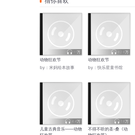
猜你喜欢
1.1万
62.6万
动物狂欢节
动物狂欢节
by：
米妈绘本故事
by：
快乐星童书馆
4.4万
1.6万
儿童古典音乐——动物
不得不听的圣-桑《动
狂欢节
物狂欢节》