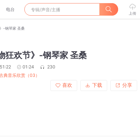
电台
上传
》-钢琴家 圣桑
动物狂欢节》-钢琴家 圣桑
51:22
01:24
230
古典音乐欣赏（03）
喜欢
下载
分享