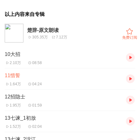
以上内容来自专辑
楚辞-原文朗读
305.35万
7.12万
免费订阅
10大招
2.10万
08:58
11惜誓
1.64万
04:24
12招隐士
1.95万
01:59
13七谏_1初放
1.52万
02:04
13七谏_2沈江