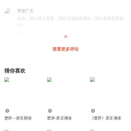
菩提广文
老师，眩白黑之美恶，我听您读的是美de，请问老师是美德
吗？
回复
2022-01-23
3
5215227
查看更多评论
惜余年老而日衰兮，岁忽忽而不反。 登苍天而高举兮，历众
山而日远。 观江河之纡曲兮，离四海之霑濡。 攀北极而一息
兮，吸沆瀣以充虚。 飞朱鸟使先驱兮，驾太一之象舆。 苍龙
猜你喜欢
蚴虯于左骖兮，白虎骋而为右騑。 建日月以为盖兮，载玉女
于後车。 驰骛于杳冥之中兮，休息虖昆仑之墟。 乐穷极而不
厌兮，愿从容虖神明。 涉丹水而驰骋兮，右大夏之遗风。 黄
鹄之一举兮，知山川之纡曲。 再举兮，睹天地之圜方。 临中
国之众人兮，讬回飙乎尚羊。 乃至少原之野兮，赤松、王乔
皆在旁。 二子拥瑟而调均兮，余因称乎清商。 澹然而自乐
11.04万
3039
652
兮，吸众气而翱翔。 念我长生而久仙兮，不如反余之故乡。
楚辞—原文朗读
楚辞-原文诵读
《楚辞》原文诵读
回复
2020-11-20
2