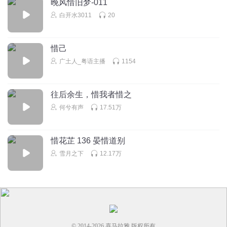
晚风惜旧梦-011
白开水3011
20
浅扇
调均jun1兮
回复
2021-01-03
1
惜己
广土人_粤语主播
1154
无限崆涧
好棒啊 谢谢
往后余生，惜我者惜之
回复
2016-10-03
0
何兮有声
17.51万
惜花芷 136 晏惜道别
雪月之下
12.17万
© 2014-
2026
喜马拉雅 版权所有