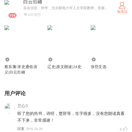
白云出岫
实名信息：钟华，北京邮电大学人文学院教师，音频合作：私信。制作古籍原文朗读5000小时，计划到2040年完成24史全文朗读。
加关注
410.99万
11.15万
2.92万
17.02万
蔡东藩-宋史通俗演
辽史|原文朗读|24史
张岱文选
义|白云出岫
用户评论
兰心3
听了您的尚书，诗经，楚辞等，生字很多，没有您朗读真看
不下来，非常感谢！
回复
2016-10-26
4