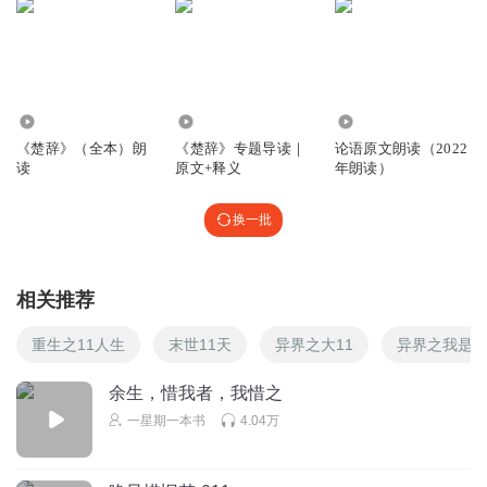
5215227
循四极而回周兮，见盛德而後下。 彼圣人之神德兮，远浊世
而自藏。 使麒麟可得羁而係兮，又何以异虖犬羊？
回复
2020-11-20
1
3536
9.84万
1.35万
《楚辞》（全本）朗
《楚辞》专题导读｜
论语原文朗读（2022
5215227
读
原文+释义
年朗读）
黄鹄後时而寄处兮，鸱枭群而制之。 神龙失水而陆居兮，为
蝼蚁之所裁。 夫黄鹄神龙犹如此兮，况贤者之逢乱世哉。 寿
换一批
冉冉而日衰兮，固儃回而不息。 俗流从而不止兮，众枉聚而
矫直。 或偷合而苟进兮，或隐居而深藏。 苦称量之不审兮，
同权概而就衡。 或推迻而苟容兮，或直言之谔謣。 伤诚是之
相关推荐
不察兮，并纫茅丝以为索。 方世俗之幽昏兮，眩白黑之美
恶。 放山渊之龟玉兮，相与贵夫砾石。 梅伯数谏而至醢兮，
重生之11人生
末世11天
异界之大11
异界之我是1
来革顺志而用国。 悲仁人之尽节兮，反为小人之所贼。 比干
余生，惜我者，我惜之
忠谏而剖心兮，箕子被发而佯狂。 水背流而源竭兮，木去根
而不长。 非重躯以虑难兮，惜伤身之无功。 已矣哉！ 独不
一星期一本书
4.04万
见夫鸾凤之高翔兮，乃集大皇之野。
回复
2020-11-20
1