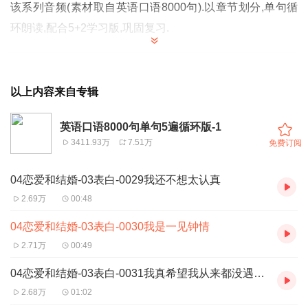
该系列音频(素材取自
英语口语8000句
).以章节划分,单句循
环朗读,配合5+2学习版,巩固复习.
第一章 日常生活中使用的短句
以上内容来自专辑
（1）在家中
（2）享受余暇时间
英语口语8000句单句5遍循环版-1
（3）生病、受伤时
3411.93万
7.51万
免费订阅
（4）恋爱和结婚
04恋爱和结婚-03表白-0029我还不想太认真
（
5
）在工作单位
2.69万
00:48
（
6
）打电话
（
7
）日期与时间
04恋爱和结婚-03表白-0030我是一见钟情
2.71万
00:49
04恋爱和结婚-03表白-0031我真希望我从来都没遇到过你
2.68万
01:02
每个音频只有一句,
重复5遍
,
每句
都有
中英文,
真人男女同时