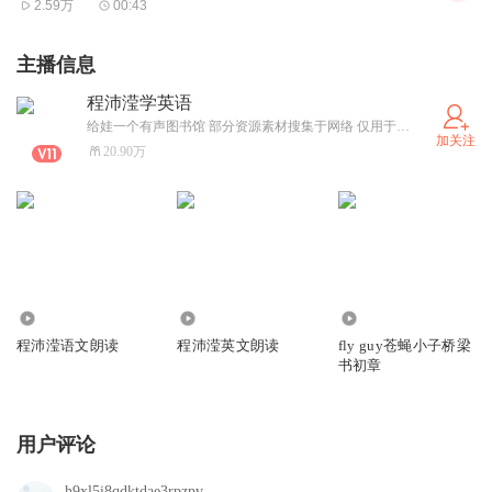
2.59万
00:43
主播信息
程沛滢学英语
给娃一个有声图书馆 部分资源素材搜集于网络 仅用于学习 如有侵权 请告知
加关注
20.90万
4.23万
12.60万
176.07万
程沛滢语文朗读
程沛滢英文朗读
fly guy苍蝇小子桥梁
书初章
用户评论
h9xl5i8qdktdae3rpzpv