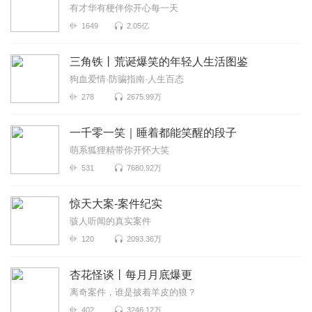
有才华有梗伴你开心每一天
1649
2.05亿
三角铁丨荒诞爆笑的年轻人生活图鉴
狗血爱情·防骗指南·人生百态
278
2675.99万
一千零一笑｜睡着都能笑醒的段子
萌系狐狸精带你开怀大笑
531
7680.92万
惊天大案-案件纪实
骇人听闻的真实案件
120
2093.36万
杏花怪谈丨每月月底爆更
离奇案件，谁是披着羊皮的狼？
402
3246.12万