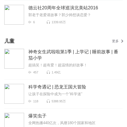
德云社20周年全球巡演北美站2016
郭老于老爱请故事？郭少帅想谈恋爱？
6
1339.65万
儿童
更多
神奇女生武啦啦第1季 | 上学记 | 睡前故事 | 番
茄小学
超搞笑！超有爱！超温情的好故事！
457
1.49亿
科学奇遇记 | 恐龙王国大冒险
让孩子在探险中成为一个“科学迷”
118
5388.95万
爆笑虫子
全网热播440亿次，风靡180个国家和地区