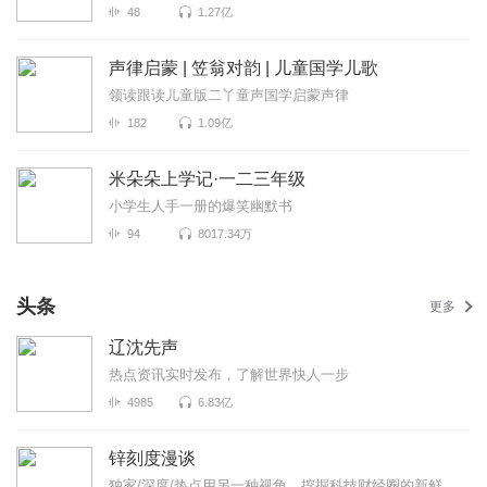
48
1.27亿
声律启蒙 | 笠翁对韵 | 儿童国学儿歌
领读跟读儿童版二丫童声国学启蒙声律
182
1.09亿
米朵朵上学记·一二三年级
小学生人手一册的爆笑幽默书
94
8017.34万
头条
更多
辽沈先声
热点资讯实时发布，了解世界快人一步
4985
6.83亿
锌刻度漫谈
独家/深度/热点用另一种视角，挖掘科技财经圈的新鲜事！《锌刻度漫谈》是锌刻度与喜马拉雅联合出品...