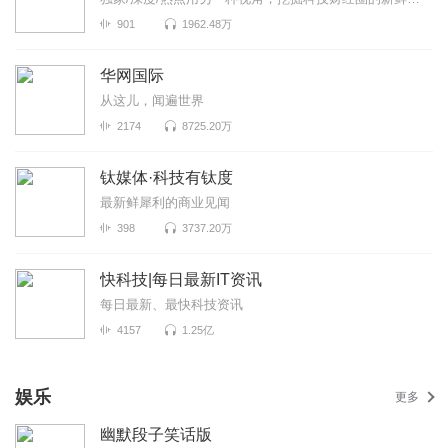
901
1962.48万
华网国际
从这儿，闻遍世界
2174
8725.20万
钛媒体·科技有钛度
最新鲜犀利的商业见闻
398
3737.20万
快科技|每日最新IT资讯
每日最新、最快科技资讯
4157
1.25亿
娱乐
更多
幽默段子笑话版