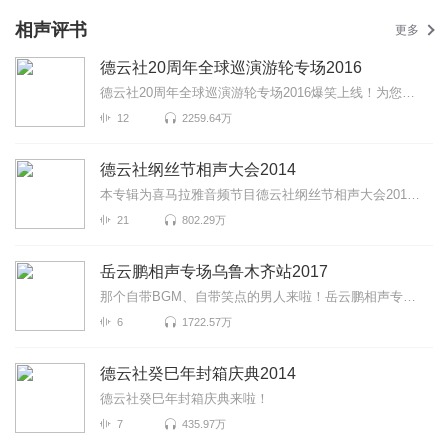
相声评书
更多
德云社20周年全球巡演游轮专场2016
德云社20周年全球巡演游轮专场2016爆笑上线！为您带来《快乐节奏》《富贵图》《你有病啊》等高能相声！...
12
2259.64万
德云社纲丝节相声大会2014
本专辑为喜马拉雅音频节目德云社纲丝节相声大会2014爆笑上线！为您带来《绕口令》《魔术世界》《结巴论...
21
802.29万
岳云鹏相声专场乌鲁木齐站2017
那个自带BGM、自带笑点的男人来啦！岳云鹏相声专场乌鲁木齐站2017爆笑来袭！更有《下象棋》《对春联》《...
6
1722.57万
德云社癸巳年封箱庆典2014
德云社癸巳年封箱庆典来啦！
7
435.97万