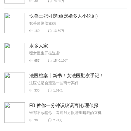
30
74.65万
驭兽王妃可定国(宠婚多人小说剧)
驭兽师终修宠婚
180
13.30万
水乡人家
哑女重生开挂逆袭
657
1540.10万
法医档案丨新书！女法医勘察手记！
法医总是会遭遇一些离奇案件
336
1.61亿
FBI教你一分钟识破谎言|心理侦探
谁都不敢骗你，看透对方眼睛里暗藏的玄机
30
2.74万