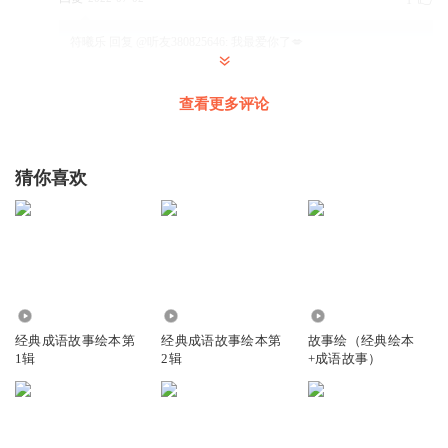
1
符曦乐
回复 @
听友380825646
:
我最爱你了💋
符曦乐
查看更多评论
回复
2023-10-23
1
猜你喜欢
符曦乐
回复
2023-10-23
1
符曦乐
72.91万
51.23万
1.34万
我想故事就讲这个
经典成语故事绘本第
经典成语故事绘本第
故事绘（经典绘本
1辑
2辑
+成语故事）
回复
2023-10-21
1
玉树临枫孙悟空
孙玉枫