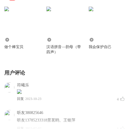
273.45万
102.33万
10.48万
做个棒宝贝
汉语拼音—韵母（带
我会保护自己
四声）
用户评论
符曦乐
回复
2023-10-23
4
听友380825646
听友13785233318景茗鸥、王银萍
回复
2022-07-02