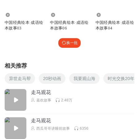
回复
2020-11-01
0
2.04万
2.06万
7.69万
听友255297222
回复 @
玉树临枫孙悟空
:
颜沐骐
中国经典绘本·成语绘
中国经典绘本·成语绘
中国经典绘本·成语绘
本故事03
本故事06
本故事04
符曦乐
换一批
回复
2023-10-23
0
相关推荐
yjn豆豆
异世走马帮
20秒动画
我要观山海
时光交换20年
宋晓峰
走马观花
回复
2021-08-21
0
嘉欢故事
2.48万
走马观花
西瓜哥哥讲睡前故事
6356