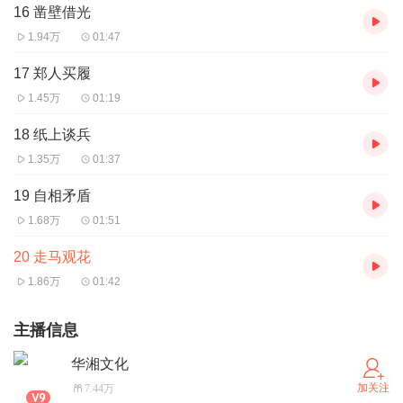
16 凿壁借光
1.94万
01:47
17 郑人买履
1.45万
01:19
18 纸上谈兵
1.35万
01:37
19 自相矛盾
1.68万
01:51
20 走马观花
1.86万
01:42
主播信息
华湘文化
加关注
7.44万