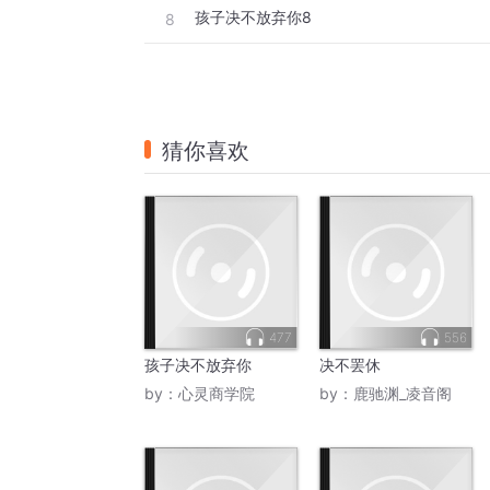
孩子决不放弃你8
8
猜你喜欢
477
556
孩子决不放弃你
决不罢休
by：
心灵商学院
by：
鹿驰渊_凌音阁