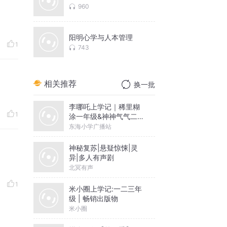
960
阳明心学与人本管理
1
743
相关推荐
换一批
李哪吒上学记｜稀里糊
1
涂一年级&神神气气二年
级
东海小学广播站
神秘复苏|悬疑惊悚|灵
异|多人有声剧
北冥有声
1
米小圈上学记:一二三年
级 | 畅销出版物
米小圈