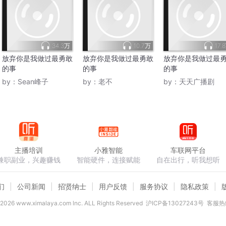
34.3万
10.7万
17.
放弃你是我做过最勇敢
放弃你是我做过最勇敢
放弃你是我做过最
的事
的事
的事
by：
Sean峰子
by：
老不
by：
天天广播剧
主播培训
小雅智能
车联网平台
兼职副业，兴趣赚钱
智能硬件，连接赋能
自在出行，听我想听
们
公司新闻
招贤纳士
用户反馈
服务协议
隐私政策
2026
www.ximalaya.com lnc. ALL Rights Reserved
沪ICP备13027243号
客服热线