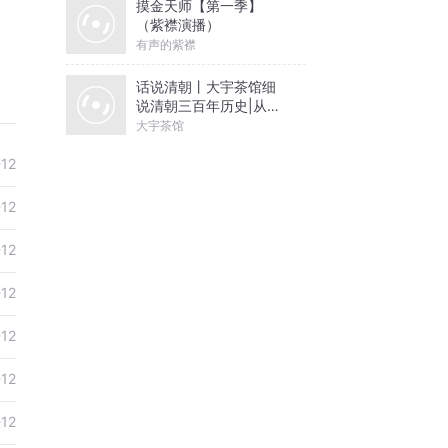
摸金天师【第一季】
（紫襟演播）
有声的紫襟
话说清朝丨大宇茶馆细
说清朝三百年历史|从努
尔哈赤到末代皇帝溥仪|
大宇茶馆
康熙雍正乾隆
-12
-12
-12
-12
-12
-12
-12