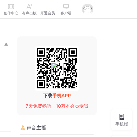
创作中心
有声出版
开通会员
客户端
下载
手机APP
7天免费畅听
10万本会员专辑
手机版
声音主播