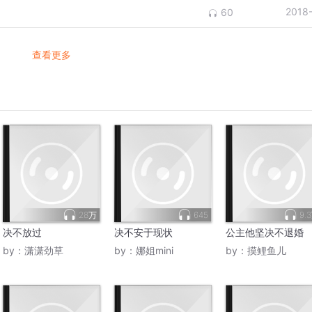
2018
60
查看更多
28万
645
9.
决不放过
决不安于现状
公主他坚决不退婚
by：
潇潇劲草
by：
娜姐mini
by：
摸鲤鱼儿