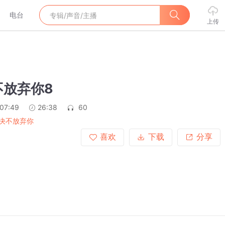
电台
上传
不放弃你8
:07:49
26:38
60
决不放弃你
喜欢
下载
分享