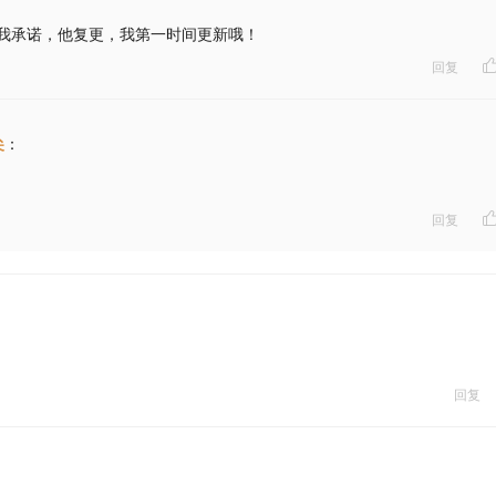
我承诺，他复更，我第一时间更新哦！
回复
尖
：
回复
回复