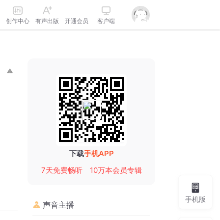
创作中心
有声出版
开通会员
客户端
下载
手机APP
7天免费畅听
10万本会员专辑
手机版
声音主播