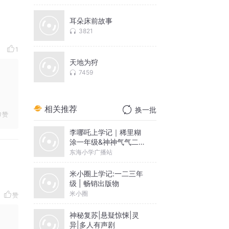
耳朵床前故事
3821
1
天地为狩
7459
相关推荐
换一批
赞
李哪吒上学记｜稀里糊
涂一年级&神神气气二年
级
东海小学广播站
米小圈上学记:一二三年
级 | 畅销出版物
米小圈
赞
神秘复苏|悬疑惊悚|灵
异|多人有声剧