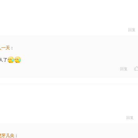
回复
人一天
：
人了
回复
回复
虎牙儿尖
：