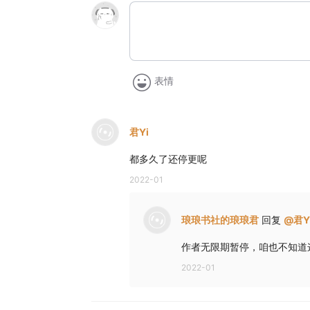
表情
君Yi
都多久了还停更呢
2022-01
琅琅书社的琅琅君
回复
@
君Y
作者无限期暂停，咱也不知道
2022-01