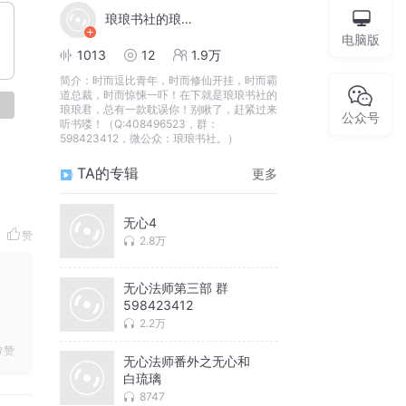
琅琅书社的琅琅君
电脑版
1013
12
1.9万
简介：
时而逗比青年，时而修仙开挂，时而霸
道总裁，时而惊悚一吓！在下就是琅琅书社的
论
琅琅君，总有一款耽误你！别瞅了，赶紧过来
公众号
听书喽！（Q:408496523，群：
598423412，微公众：琅琅书社。）
TA的专辑
更多
无心4
赞
2.8万
无心法师第三部 群
598423412
2.2万
赞
无心法师番外之无心和
白琉璃
8747