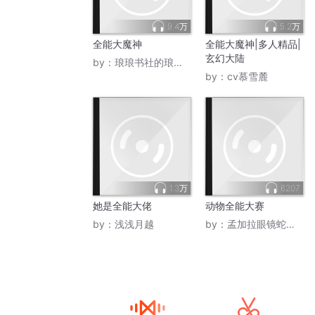
9.4万
5.2万
全能大魔神
全能大魔神|多人精品|
玄幻大陆
by：
琅琅书社的琅琅君
by：
cv慕雪麓
1.3万
6207
她是全能大佬
动物全能大赛
by：
浅浅月越
by：
孟加拉眼镜蛇罗莉恩