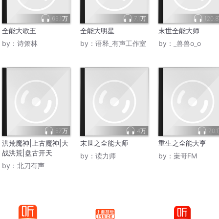
69.1万
7.1万
120.
全能大歌王
全能大明星
末世全能大师
by：
诗箫林
by：
语释_有声工作室
by：
_兽兽o_o
57万
4万
70.
洪荒魔神|上古魔神|大
末世之全能大师
重生之全能大亨
战洪荒|盘古开天
by：
读力师
by：
崬哥FM
by：
北刀有声