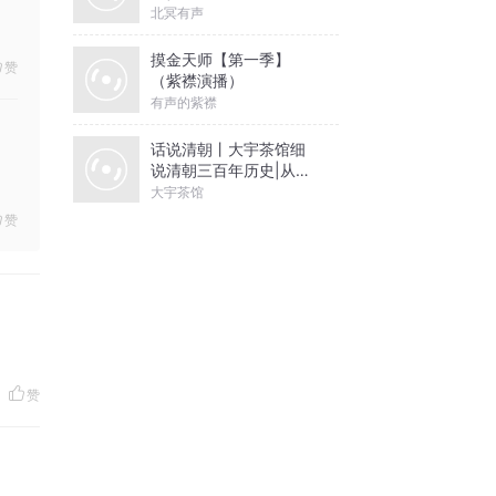
北冥有声
摸金天师【第一季】
赞
（紫襟演播）
有声的紫襟
话说清朝丨大宇茶馆细
说清朝三百年历史|从努
尔哈赤到末代皇帝溥仪|
大宇茶馆
康熙雍正乾隆
赞
赞