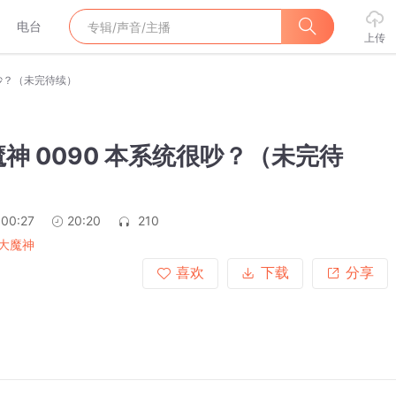
电台
上传
很吵？（未完待续）
神 0090 本系统很吵？（未完待
:00:27
20:20
210
大魔神
喜欢
下载
分享