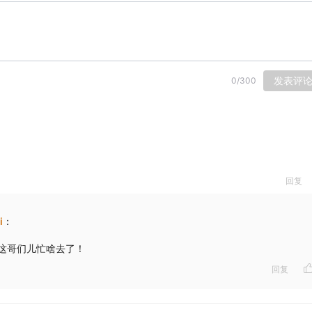
发表评
0
/
300
回复
i
：
这哥们儿忙啥去了！
回复