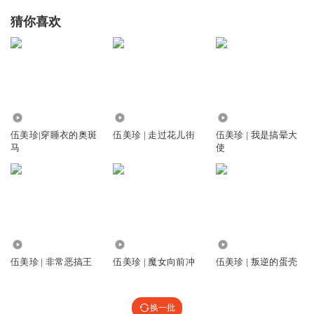
猜你喜欢
4090
2.87万
4.57万
伍美珍|穿睡衣的奥斑
伍美珍 | 走过花儿街
伍美珍 | 我是搞晕大
马
使
310.14万
416.71万
754.77万
伍美珍 | 非常恶搞王
伍美珍 | 魔女向前冲
伍美珍 | 叛逆的蛋壳
换一批