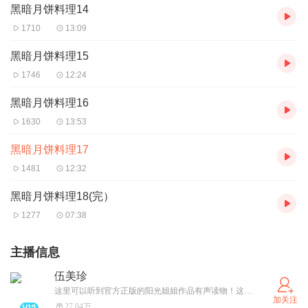
黑暗月饼料理14
1710
13:09
黑暗月饼料理15
1746
12:24
黑暗月饼料理16
1630
13:53
黑暗月饼料理17
1481
12:32
黑暗月饼料理18(完）
1277
07:38
主播信息
伍美珍
这里可以听到官方正版的阳光姐姐作品有声读物！这里可以吐槽许愿讲心事，八卦逗乐想未来——“阳光姐姐S校园”，专为中国小学生和小学生家长服务的阳光电台！
加关注
27.04万