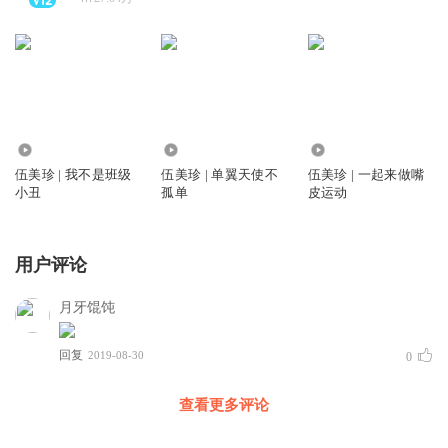
102.49万
101.36万
281.14万
伍美珍 | 我不是班级
伍美珍 | 单翼天使不
伍美珍 | 一起来做嘴
小丑
孤单
皮运动
用户评论
月牙馄饨
回复
2019-08-30
0
查看更多评论