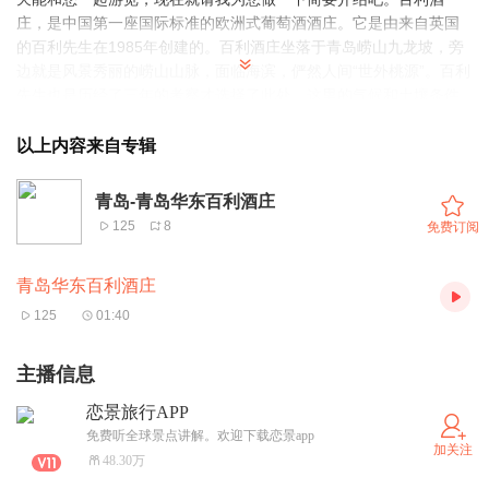
庄，是中国第一座国际标准的欧洲式葡萄酒酒庄。它是由来自英国
的百利先生在1985年创建的。百利酒庄坐落于青岛崂山九龙坡，旁
边就是风景秀丽的崂山山脉，面临海滨，俨然人间“世外桃源”。百利
先生也是历经了三年的考察才选择了此处，这里的气候和土壤条件
与法国著名葡萄产区波尔多非常相似：有同样的海洋性气候、沙砾
土壤及充足日照量，都是种植酿酒葡萄品种的极致选地。 华东?百利
以上内容来自专辑
酒庄现已成为集葡萄种植、酿造、葡萄酒文化推广、旅游度假、观
光等系列产业于一体的极品绿色酒庄，独特而丰富的葡萄酒文化，
青岛-青岛华东百利酒庄
吸引了大批中外游客慕名而来。澳大利亚前总理霍克、法国巴黎百
125
8
免费订阅
富勤、乒乓球世界冠军瓦尔德内尔、英国驻中国大使、国家质检总
局局长等都曾来酒庄参观过。而且啊，这里也酿造了中国第一瓶在
青岛华东百利酒庄
法国获奖的“单品种、产地、年份”葡萄酒。好了，现在就请您赶紧进
去参观吧。
125
01:40
主播信息
恋景旅行APP
免费听全球景点讲解。欢迎下载恋景app
加关注
48.30万