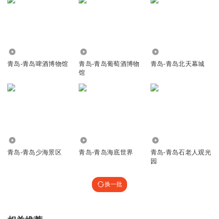
7655
1245
1263
青岛-青岛啤酒博物馆
青岛-青岛葡萄酒博物
青岛-青岛北天幕城
馆
331
1.86万
1887
青岛-青岛少海景区
青岛-青岛海底世界
青岛-青岛石老人观光
园
换一批