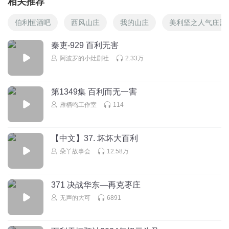
相关推荐
伯利恒酒吧
西风山庄
我的山庄
美利坚之人气庄园
秦吏-929 百利无害
阿波罗的小灶剧社
2.33万
第1349集 百利而无一害
雁栖鸣工作室
114
【中文】37. 坏坏大百利
朵丫故事会
12.58万
371 决战华东—再克枣庄
无声的大可
6891