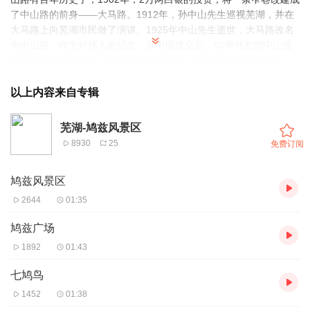
了中山路的前身——大马路。1912年，孙中山先生巡视芜湖，并在
大马路上向芜湖市民做了演讲。1925年中山先生逝世，大马路改名
为中山路，作为对伟人的纪念。新中国建立后，50年代初期中山路
进行了大规模的改造，道路最宽达10多米，两侧集中布置商业网
点。中山路一改因连年战乱而百业凋零的破旧形象，渐成芜湖人气
最旺的商业中心。时光飞逝。随着芜湖在皖江开发中，龙头和区域
以上内容来自专辑
性经济中心定位的确立，建设一个现代商业中心势在必然。于是，
中山路商业区改造被列入政府的工作日程。成为一条具有现代商业
芜湖-鸠兹风景区
精神和芜湖特色的步行街，就这样身披靓装展现在世人面前。路中
8930
25
免费订阅
辟有10米宽的休闲带，内设花坛、座椅，布置路灯、地灯、书报亭
等等，玲珑雅致，别具一格。步行街南北入口分别设置了一组阶梯
鸠兹风景区
式叠泉和世纪花钟。世纪广场、和平音乐广场和儿童游乐场把整个
街区勾勒成了3个巨大的板块，既自成风格，又完全敞开。“都市变
2644
01:35
奏曲”等三座雕塑点缀其中，将镜湖优美的风光引入步行街，实现
了“人与自然”的完美结合，创造了“湖街一体”的迷人景观。愉快的的
鸠兹广场
时光总是短暂的，链景旅行也要和您说再见了，希望我的讲解能够
1892
01:43
给您留下美好的回忆，也祝愿您事事顺利，万事如意。
七鸠鸟
1452
01:38