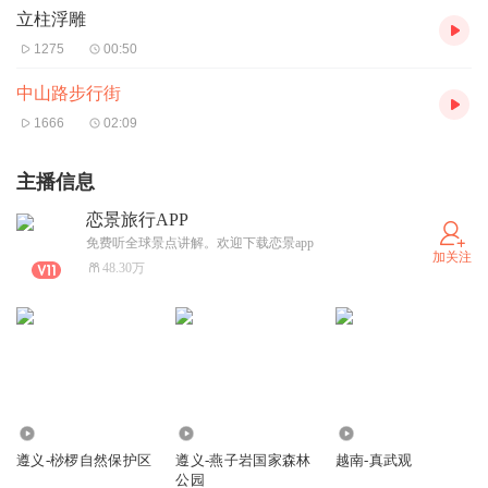
立柱浮雕
1275
00:50
中山路步行街
1666
02:09
主播信息
恋景旅行APP
免费听全球景点讲解。欢迎下载恋景app
加关注
48.30万
422
195
366
遵义-桫椤自然保护区
遵义-燕子岩国家森林
越南-真武观
公园