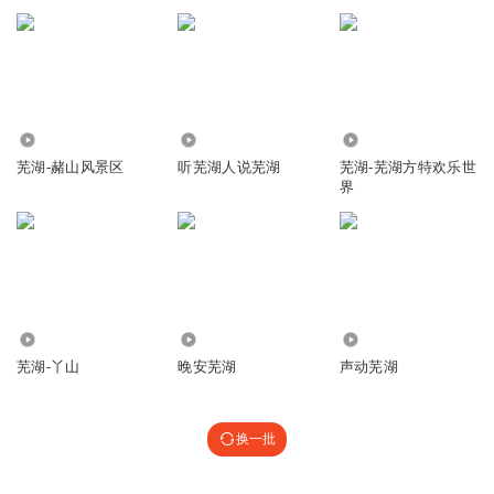
7229
2034
1.82万
芜湖-赭山风景区
听芜湖人说芜湖
芜湖-芜湖方特欢乐世
界
4.35万
13.09万
21.51万
芜湖-丫山
晚安芜湖
声动芜湖
换一批