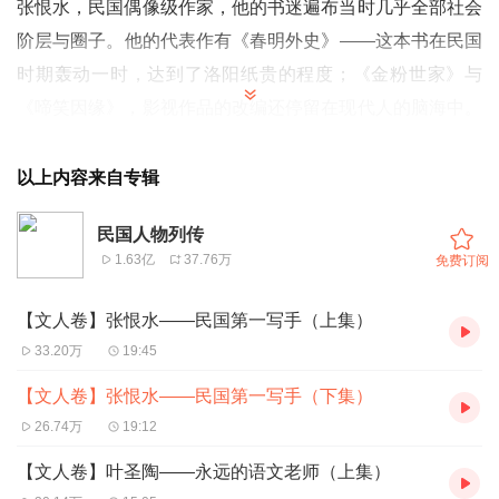
张恨水，民国偶像级作家，他的书迷遍布当时几乎全部社会
阶层与圈子。他的代表作有《春明外史》——这本书在民国
时期轰动一时，达到了洛阳纸贵的程度；《金粉世家》与
《啼笑因缘》，影视作品的改编还停留在现代人的脑海中。
他用他的一支笔，和无人能及的创作能力，开启了名垂青史
般传奇的一生。
以上内容来自专辑
民国人物列传
1.63亿
37.76万
免费订阅
【文人卷】张恨水——民国第一写手（上集）
33.20万
19:45
【文人卷】张恨水——民国第一写手（下集）
26.74万
19:12
【文人卷】叶圣陶——永远的语文老师（上集）