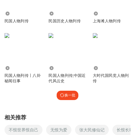
回复
2020-02-01
15
5996
6.54万
7.47万
雪儿_sq3
民国人物列传
民国历史人物列传
上海滩人物列传
讲的极具趣味性又不失活灵活现，好像各位先知大咖们好像
复活当下，搭茬聊天，普及文化认知。
回复
2020-05-20
14
米英俊
郭太坏！！！
36.34万
4523
4389
回复
2020-04-09
民国人物列传丨八卦
民国人物列传|中国近
大时代国民党人物列
9
秘闻往事
代风云史
传
枝拿沐光的神
换一批
张恨水是名剧的王者，进入民国生活时代的艺术殿堂
回复
2020-03-02
9
相关推荐
滕老总讲故事
回复 @
枝拿沐光的神
:
🙏
不恨世界恨自己
无恨为爱
张大民修仙记
长恨长歌