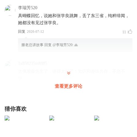
李瑞芳520
具蝴蝶回忆，说她和张学良跳舞，丢了东三省，纯粹绯闻，
她都没有见过张学良。
回复
2020-07-12
11
滕老总讲故事
回复 @
李瑞芳520
:
🙏
1x858235m8885
太佩服藤先生了，讲得太好了！知识和趣味共存，不急不
缓。
查看更多评论
回复
2020-06-20
22
滕老总讲故事
回复 @
1x858235m8885
:
🙏
猜你喜欢
听友187921825
听您故事二个月，非常好，春节疫情严重，就听您故事，故
事内容好，声音深厚，非常感谢！