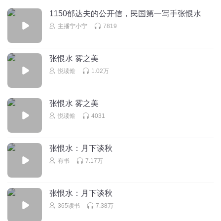
NEVERLAND_
1150郁达夫的公开信，民国第一写手张恨水
民国牛人可多了，您老要是能都说完就好了！
主播宁小宁
7819
回复
2019-12-17
9
滕老总讲故事
回复 @
NEVERLAND_
:
🙏
张恨水 雾之美
悦读烩
1.02万
晚风吹来悠扬的歌
张恨水自得其乐的一个人
张恨水 雾之美
回复
2019-08-11
9
悦读烩
4031
滕老总讲故事
回复 @
晚风吹来悠扬的歌
:
很勤奋，有些自虐倾向。
张恨水：月下谈秋
1392401rynj
有书
7.17万
自由之思想,独立之精神
回复
2019-11-06
8
张恨水：月下谈秋
365读书
7.38万
当归姥姥
回复 @
1392401rynj
:
陈寅恪