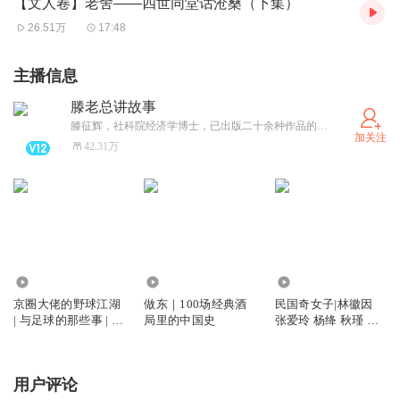
【文人卷】老舍——四世同堂话沧桑（下集）
26.51万
17:48
主播信息
滕老总讲故事
滕征辉，社科院经济学博士，已出版二十余种作品的畅销书作家，代表作是《滕老总讲段子》等多本段子系列，以及《民国大人物》两卷。
加关注
42.31万
6661
8.29万
11.81万
京圈大佬的野球江湖
做东｜100场经典酒
民国奇女子|林徽因
| 与足球的那些事 | 世
局里的中国史
张爱玲 杨绛 秋瑾 赛
界杯
金花 唐群英
用户评论