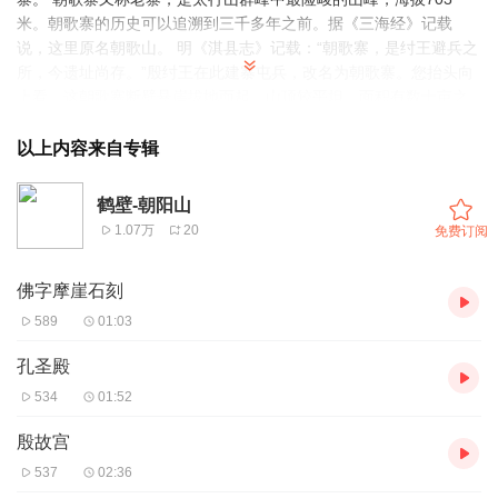
米。朝歌寨的历史可以追溯到三千多年之前。据《三海经》记载
说，这里原名朝歌山。 明《淇县志》记载：“朝歌寨，是纣王避兵之
所，今遗址尚存。”殷纣王在此建寨屯兵，改名为朝歌寨。您抬头向
上看，这朝歌寨断壁悬崖拔地而起，山顶较平坦，面积有数十亩之
大。若说当年纣王屯兵于无躲风避雨之处的这孤山之巅，那是不可
能的。 在当地的人们都知道，朝歌寨有“南门”和“北门”，一在山南
以上内容来自专辑
头，一在山北头，上朝歌寨山顶只有这么南北两条羊肠小道，人们
一般从“南门”上山。沿山南西侧小道，绕过山头向东上到豁口顿觉敞
鹤壁-朝阳山
亮，太阳就在正上方，金光万道。向下看去是万丈深渊，深不见
1.07万
20
免费订阅
底，左右尽是峭壁悬崖。由豁口向下行七八米，折转向北，有徒壁
的石阶小路，由小路匍匐攀援而上直达山顶。站在山顶极目西眺，
佛字摩崖石刻
太行壁立万仞，莽莽苍苍；东瞰华北大平原，沃野千里。您可以想
象一下，苍鹰在头顶盘旋，朵朵白云似举手可摘。足下踩着大青石
589
01:03
板，上面依稀可见碗口大的马蹄印记。传说这里是纣王跨战马上至
山顶踏下的马蹄印记。 站在山顶向下望去，从“拦马墙”到“寨豁”，
孔圣殿
从“饮马池”到“石岩沟”，还有那长长的“跑马岺”和大小“储备沟”。在这
534
01:52
广袤的山谷间，有食物草料，有水源和宿寝之处，真是一个屯兵和
操练的好地方。这不得不叫人确信，明《淇县志》记载的殷纣王“避
殷故宫
兵之所”就在此地，“拦马墙”，“令山”等就是当年的遗址。 好了，今
537
02:36
天的旅游到此结束，美丽的景区，生动的讲解，尽在燕京旅游