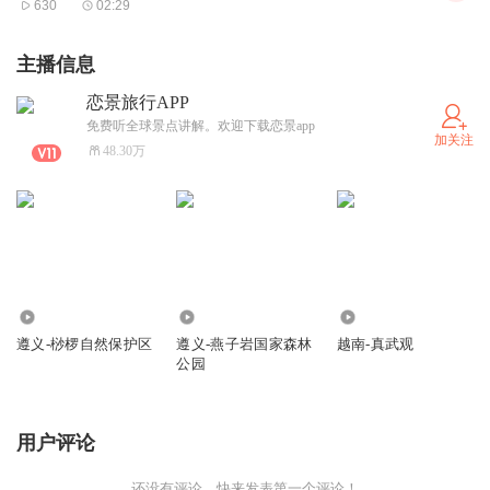
630
02:29
主播信息
恋景旅行APP
免费听全球景点讲解。欢迎下载恋景app
加关注
48.30万
422
195
366
遵义-桫椤自然保护区
遵义-燕子岩国家森林
越南-真武观
公园
用户评论
还没有评论，快来发表第一个评论！