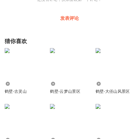
发表评论
猜你喜欢
5.39万
4.45万
7.64万
鹤壁-古灵山
鹤壁-云梦山景区
鹤壁-大伾山风景区