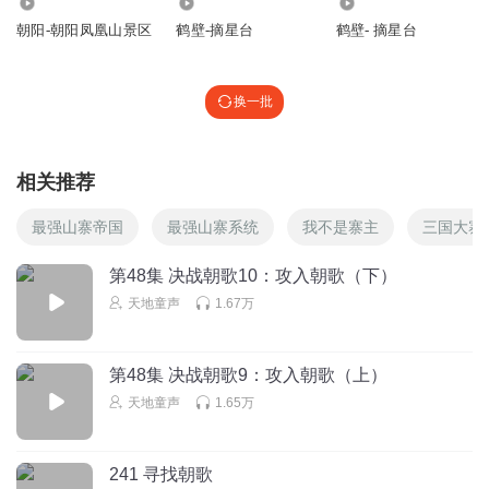
5.94万
9975
1.59万
朝阳-朝阳凤凰山景区
鹤壁-摘星台
鹤壁- 摘星台
换一批
相关推荐
最强山寨帝国
最强山寨系统
我不是寨主
三国大寨
第48集 决战朝歌10：攻入朝歌（下）
天地童声
1.67万
第48集 决战朝歌9：攻入朝歌（上）
天地童声
1.65万
241 寻找朝歌