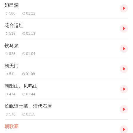
APP，燕京旅游，用心为您讲解，轻松玩转景点，燕京旅游小秘
妲己洞
书，谢谢您的倾听。
580
01:22
花台遗址
518
01:13
饮马泉
523
01:04
朝天门
511
01:09
朝阳山、凤鸣山
474
01:44
长眠道士墓、清代石屋
576
01:15
朝歌寨