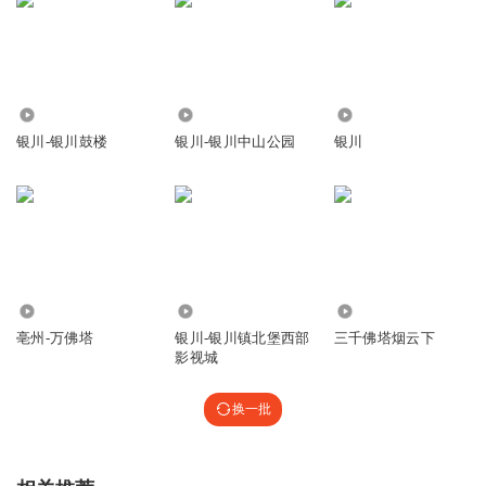
430
6988
8247
银川-银川鼓楼
银川-银川中山公园
银川
497
10.02万
2.01万
亳州-万佛塔
银川-银川镇北堡西部
三千佛塔烟云下
影视城
换一批