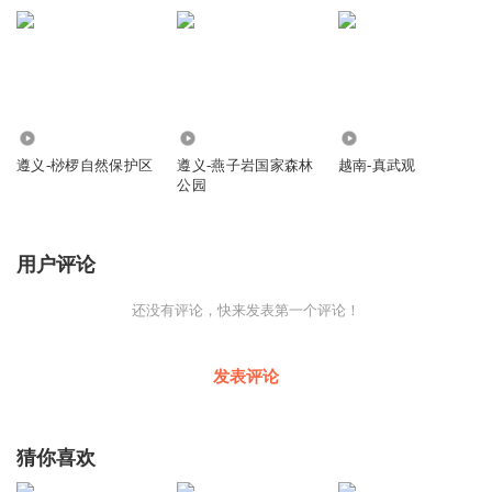
子，向塔抽去，只听啪的一声巨响，天空中划出一道红光，黑汉所
变的塔，上半截飞向了平罗的姚伏，下半截留在了原地。从此，在
贺兰县潘昶和平罗的姚伏，各出现了一座佛塔，留下来的这座塔，
就是现在的宏佛塔。好了，链景旅行小秘书要和您说再见了，希望
您能喜欢我的讲解。
422
195
366
遵义-桫椤自然保护区
遵义-燕子岩国家森林
越南-真武观
公园
用户评论
还没有评论，快来发表第一个评论！
发表评论
猜你喜欢