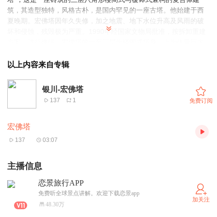
筑，其造型独特，风格古朴，是国内罕见的一座古塔。他始建于西
夏晚期。宏佛塔因年久失修，加之地震、地下水位升高及风雨的破
坏和侵蚀，残毁极为严重。1990年经国家文物局批准，按拆卸重建
方案，进行修缮。宏佛塔的一至三层为楼阁式塔身，上为体量巨大
的覆钵式砖塔，是传统中国楼阁式建筑与喇嘛塔相结合的复合式空
心砖塔，塔身各层上部用砖砌出兰额、斗拱和迭涩砖塔檐，檐上作
以上内容来自专辑
出平座栏杆，上为十字对折角覆钵塔。由塔基、塔身、塔刹组成。
底部为圆形束腰式须弥座，座上砌肩覆钵塔，塔身作宝罐状，上存
银川-宏佛塔
刹座和两层相轮，由亚字形刹座托承三十三天。塔心室向上内收迭
137
1
免费订阅
涩对顶。塔室呈八角形。宏佛塔最上层为天宫，在逐层落架拆除
时，发现内藏大批西夏文物。计有彩绘绢质画14幅；彩绘泥塑佛教
宏佛塔
造像数十尊及大量残块、碎块；彩绘木雕菩萨像及女伎像；西夏文
木雕版2000余块。另有小木塔、木简、西夏文残绢、瓷钵、瓷珠、
137
03:07
建筑构建等物。关于宏佛塔的由来，这里还流传着这样的一个传
说，传说在很早以前，宁夏贺兰县潘昶住着一户农家。有一天，农
主播信息
家主五更起?来，赶着牛去地里干活，在路上碰见了一位由南而来的
黑脸大汉。黑汉问他去平罗的路怎么走，农家心里疑惑：天色这么
恋景旅行APP
早，怎么会有行人呢？便随口说道：看你长得像座塔，咋连去平罗
免费听全球景点讲解。欢迎下载恋景app
加关注
的路都不知道？谁知黑汉一听“塔”字，一下显出原形，变成一座塔。
48.30万
农家被这突如其来的变化惊呆了，吓得不由自主地扬起手中的鞭