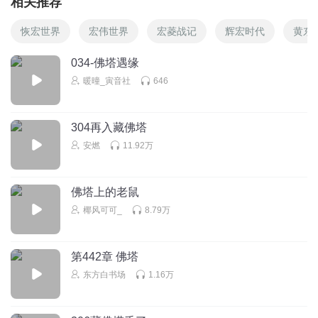
相关推荐
恢宏世界
宏伟世界
宏菱战记
辉宏时代
黄东
034-佛塔遇缘
暖曈_寅音社
646
304再入藏佛塔
安燃
11.92万
佛塔上的老鼠
椰风可可_
8.79万
第442章 佛塔
东方白书场
1.16万