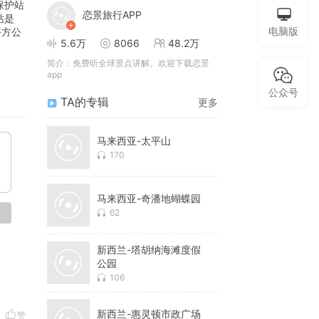
保护站
恋景旅行APP
站是
电脑版
平方公
5.6万
8066
48.2万
简介：
免费听全球景点讲解。欢迎下载恋景
app
公众号
TA的专辑
更多
马来西亚-太平山
170
马来西亚-奇潘地蝴蝶园
论
62
新西兰-塔胡纳海滩度假
公园
106
新西兰-惠灵顿市政广场
赞