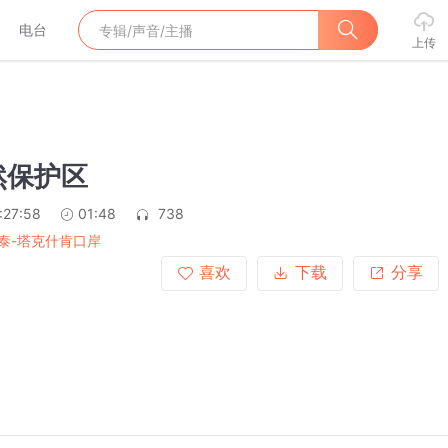
电台
上传
然保护区
:27:58
01:48
738
泰-塔克什肯口岸
喜欢
下载
分享