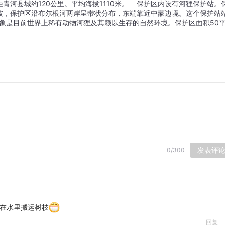
河县城约120公里。平均海拔1110米。    保护区内设有河狸保护站。
坡，保护区沿布尔根河两岸呈带状分布，东端靠近中蒙边境。这个保护站
对象是目前世界上稀有动物河狸及其赖以生存的自然环境。保护区面积50
发表评
0
/
300
在水里搬运树枝
回复