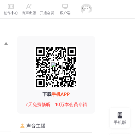
创作中心
有声出版
开通会员
客户端
下载
手机APP
7天免费畅听
10万本会员专辑
手机版
声音主播