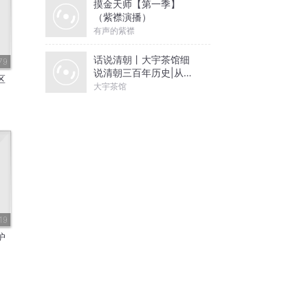
摸金天师【第一季】
（紫襟演播）
有声的紫襟
话说清朝丨大宇茶馆细
79
说清朝三百年历史|从努
区
尔哈赤到末代皇帝溥仪|
大宇茶馆
康熙雍正乾隆
19
护