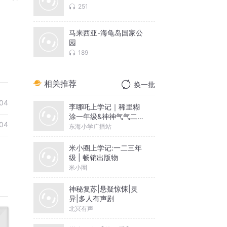
251
马来西亚-海龟岛国家公
园
189
相关推荐
换一批
04
李哪吒上学记｜稀里糊
涂一年级&神神气气二年
04
级
东海小学广播站
米小圈上学记:一二三年
级 | 畅销出版物
米小圈
神秘复苏|悬疑惊悚|灵
异|多人有声剧
北冥有声