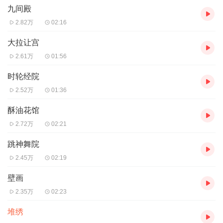
九间殿
2.82万
02:16
大拉让宫
2.61万
01:56
时轮经院
2.52万
01:36
酥油花馆
2.72万
02:21
跳神舞院
2.45万
02:19
壁画
2.35万
02:23
堆绣