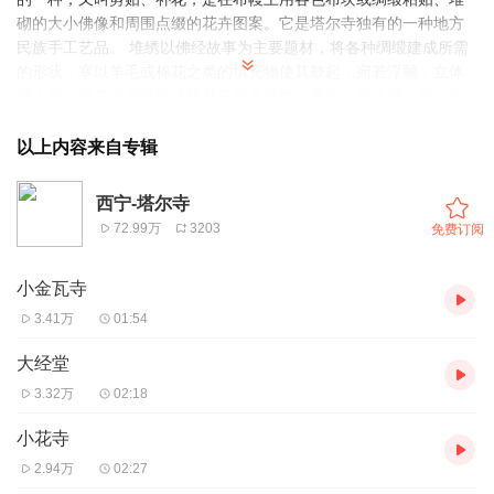
砌的大小佛像和周围点缀的花卉图案。它是塔尔寺独有的一种地方
民族手工艺品。 堆绣以佛经故事为主要题材，将各种绸缎建成所需
的形状，塞以羊毛或棉花之类的填充物使其鼓起，宛若浮雕，立体
感十足。塔尔寺单幅堆绣题材多为各种佛、菩萨、护法神、密宗金
刚、八瑞相、宝马、白象、喷焰摩尼等图案，联幅画面多为佛教故
事和神话故事。 单幅堆绣不仅在各殿堂、经堂内悬挂，塔尔寺大经
以上内容来自专辑
堂中悬挂着“十六尊者显神通”和“八仙过海”两幅大型堆绣佳作。堆绣
艺僧依照藏传佛教十六罗汉和八仙各自的神通，根据自己的丰富想
西宁-塔尔寺
象和审美经验，堆绣出个性鲜明、形态表情各异的十六罗汉及八仙
72.99万
3203
免费订阅
形象。他们或降龙、或伏虎、或镇魔、或返老还童，其造型皆静中
有动、生动传神、惟妙惟肖。 而且在寺院临近的许多商店里都有出
小金瓦寺
售，已经成为一种寺院的商品和礼品。有外地施主、知名人士、贵
宾来寺参观考察，寺方通常赠以堆绣佛像作为纪念。此外，寺院还
3.41万
01:54
曾向国家领导人敬献堆绣作品以示永久性留念呢！如果您感兴趣，
也可以挑一两幅带回家做纪念。 感谢您的收听，链景旅行APP小秘
大经堂
书祝您旅行愉快！
3.32万
02:18
小花寺
2.94万
02:27