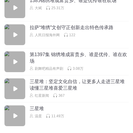
1385锦绣堆成富贵乡、谁是优伶谁在欢场
大斌
25.31万
拉萨“堆绣”文创守正创新走出特色传承路
人民日报海外网
122
第1397集 锦绣堆成富贵乡、谁是优伶、谁在欢
场
剧舞吧精品有声剧
3.08万
三星堆：坚定文化自信，让更多人走进三星堆
读懂三星堆喜爱三星堆
红星新闻
367
三星堆
温蛋
11.49万