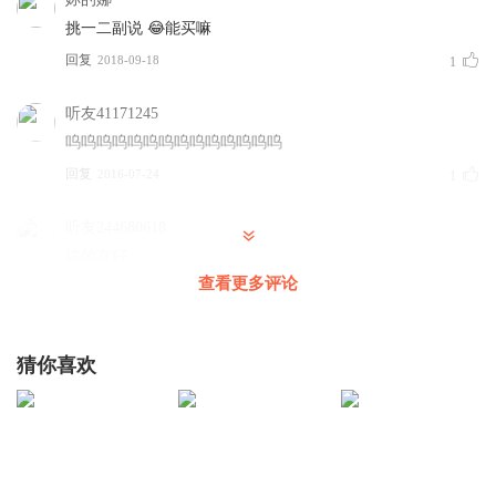
挑一二副说 😂能买嘛
回复
2018-09-18
1
听友41171245
呜呜呜呜呜呜呜呜呜呜呜呜呜呜
回复
2016-07-24
1
听友244680618
讲的真好
查看更多评论
回复
2022-08-19
0
蔓拉
猜你喜欢
肯定是花钱买呢，怎么可能随便挑了拿走呢哈哈哈，
回复
2019-05-28
0
肩膀2
感谢喜马拉雅