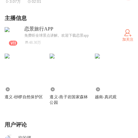
3.07万
02:01
主播信息
恋景旅行APP
免费听全球景点讲解。欢迎下载恋景app
加关注
48.30万
422
195
366
遵义-桫椤自然保护区
遵义-燕子岩国家森林
越南-真武观
公园
用户评论
妳的娜