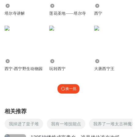
回复
1.03万
1697
6502
2018-08-07
0
塔尔寺讲解
莲花圣地——塔尔寺
西宁
8457
1.75万
1866
西宁-西宁野生动物园
玩转西宁
大唐西宁王
换一批
相关推荐
我掉进了皇子堆
我有一堆技能点
我养了一堆太古神魔种