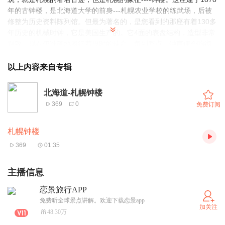
年的古钟楼，是北海道大学的前身---札幌农业学校的练武场，后被
修整为历史资料陈列馆。但最为著名的，是您看到的那座有着130多
年历史的机械时钟，它是美国生产的。它4面的表盘结构，造型非常
别致，现在仍准确地履行着报时的使命。每到整点，钟声便会响彻
札幌市内。作为日本国内现存最古老的钟楼，它已经被列为国家重
要文化财产，并成为了札幌市市中心的地标建筑。在这里，您不但
以上内容来自专辑
可以看到建筑风格简朴的钟楼、聆听报时的钟声，在钟楼前面还有
专门用于合影留念的平台，钟楼在四季不同背景的搭配下，呈现出
北海道-札幌钟楼
不同特色的趣味。在这里拍照留念非常漂亮哦。另外，钟楼内还设
369
0
免费订阅
有关于钟楼历史的小型展览，感兴趣的话您也可以前去参观一番。
好啦，现在链景旅行就陪伴您到此了，希望我的讲解给您带来了快
札幌钟楼
乐，我们再会！
369
01:35
主播信息
恋景旅行APP
免费听全球景点讲解。欢迎下载恋景app
加关注
48.30万