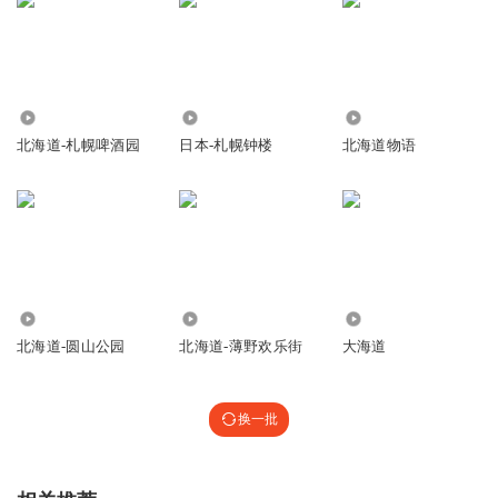
798
248
2054
北海道-札幌啤酒园
日本-札幌钟楼
北海道物语
532
318
800
北海道-圆山公园
北海道-薄野欢乐街
大海道
换一批