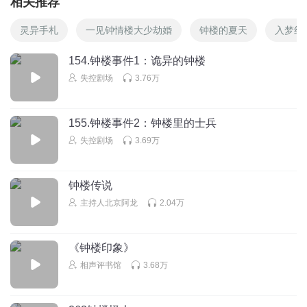
相关推荐
灵异手札
一见钟情楼大少劫婚
钟楼的夏天
入梦红
154.钟楼事件1：诡异的钟楼
失控剧场
3.76万
155.钟楼事件2：钟楼里的士兵
失控剧场
3.69万
钟楼传说
主持人北京阿龙
2.04万
《钟楼印象》
相声评书馆
3.68万