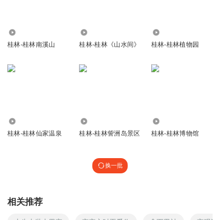
2063
290
516
桂林-桂林南溪山
桂林-桂林《山水间》
桂林-桂林植物园
97
1987
1576
桂林-桂林仙家温泉
桂林-桂林訾洲岛景区
桂林-桂林博物馆
换一批
相关推荐