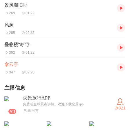
景风阁旧址
269
01:22
风洞
285
02:35
叠彩楼“寿”字
392
01:32
拿云亭
347
02:20
主播信息
恋景旅行APP
免费听全球景点讲解。欢迎下载恋景app
加关注
48.30万