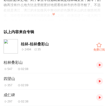
确再没有什么地方比这里能更好地观看桂林市的市容市貌了。不远
处就是漓江，漓江的水如微风中舞动的碧色飘带从山的左侧悠然而
去。流经苍翠的訾洲和对面的象鼻山之间，仿佛流进了一道大闸门
内， 再看远一点儿，似乎难以看断，在斗鸡山下水天相连，山水依
依。将视线回收，所见漓江两岸先是拥翠叠绿。
以上内容来自专辑
桂林-桂林叠彩山
2494
35
免费订阅
桂林叠彩山
547
02:08
四望山
357
02:09
成仁碑
297
02:38