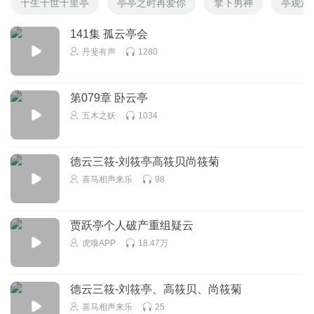
十生十世十里亭
亭亭之时再爱你
拿下男神
亭观活
141集 孤云亭会
丹斐有声
1280
第079章 卧云亭
五木之妖
1034
德云三筱-刘筱亭高筱贝尚筱菊
喜马相声来乐
98
贾跃亭个人破产重组疑云
虎嗅APP
18.47万
德云三筱-刘筱亭、高筱贝、尚筱菊
喜马相声来乐
25