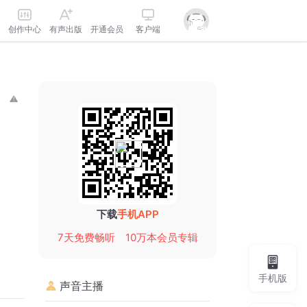
创作中心
有声出版
开通会员
客户端
下载
手机APP
7天免费畅听
10万本会员专辑
手机版
声音主播