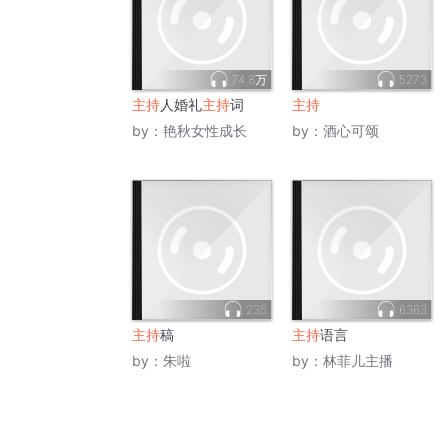
74.8万
5273
主持
人婚礼
主持
词
主持
by：
艳秋女性成长
by：
酒心可颂
235
6363
主持
稿
主持
语言
by：
朱啦
by：
林菲儿主播