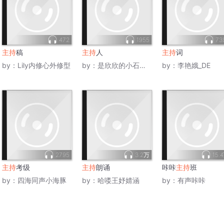
472
1955
73
主持
稿
主持
人
主持
词
by：
Lily内修心外修型
by：
是欣欣的小石榴呀
by：
李艳娥_DE
2795
3.2万
15.
主持
考级
主持
朗诵
咔咔
主持
班
by：
四海同声小海豚
by：
哈喽王妤婧涵
by：
有声咔咔