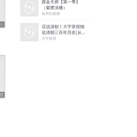
摸金天师【第一季】
（紫襟演播）
有声的紫襟
98
话说清朝丨大宇茶馆细
说清朝三百年历史|从努
尔哈赤到末代皇帝溥仪|
大宇茶馆
康熙雍正乾隆
4万