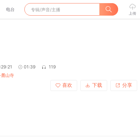
电台
上传
:29:21
01:39
119
-麓山寺
喜欢
下载
分享