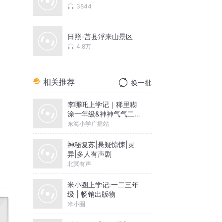
3844
日照-莒县浮来山景区
4.8万
相关推荐
换一批
李哪吒上学记｜稀里糊
涂一年级&神神气气二年
级
东海小学广播站
神秘复苏|悬疑惊悚|灵
异|多人有声剧
北冥有声
米小圈上学记:一二三年
级 | 畅销出版物
米小圈