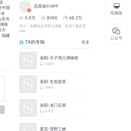
业，
恋景旅行APP
任中国
电脑版
誉会
5.6万
8066
48.2万
山灵光
湖南
简介：
免费听全球景点讲解。欢迎下载恋景
寺方
app
，福建
公众号
TA的专辑
更多
洛阳-天子驾六博物馆
3243
洛阳-玄奘故里
1644
洛阳-龙门石窟
论
6.4万
莱芜-雪野三峡