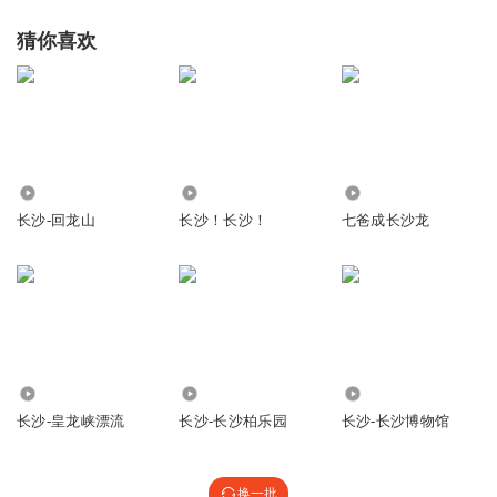
猜你喜欢
334
5104
9.59万
长沙-回龙山
长沙！长沙！
七爸成长沙龙
34
547
594
长沙-皇龙峡漂流
长沙-长沙柏乐园
长沙-长沙博物馆
换一批