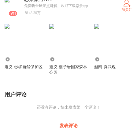
池塘，人们为纪念学徒夫妻俩勇斗孽龙，就把这个小池塘叫“化龙
免费听全球景点讲解。欢迎下载恋景app
加关注
池”；后来，小池塘没有了，却有了“化龙池”街名，并一直流传下
48.30万
来。这就是有关化龙街的由来，降到这里链景旅行小秘书的讲解也
到此结束了，感谢您的倾听，祝您旅行愉快。
422
195
366
遵义-桫椤自然保护区
遵义-燕子岩国家森林
越南-真武观
公园
用户评论
还没有评论，快来发表第一个评论！
发表评论