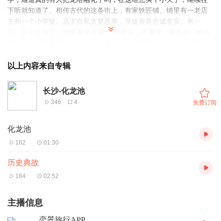
下听就知道了。相传古代的这条街上，有家铁匠铺。铺里有一老店
主和一个小学徒。店主自私贪婪恶毒，学徒善良忠诚老实。有一
天，店主生病了，他抓着学徒说：“我死后，不要埋，就丢在门外的
井里，只是每逢初一，十五，你要丢一只公鸡到井里去。店主死
后，学徒按店主的嘱咐，把店主尸体丢到井里，每逢初一，十五，
丢一只公鸡到井里。不久，学徒娶了个贤慧的妻子，生活得十分美
以上内容来自专辑
满。一年后，葬着店主的井中每到深夜就会发出阵阵响声，日子越
长；响声越大，后来连地都震动起来。人们十分惊恐，昼夜不宁；
长沙-化龙池
学徒梦见店主抓他说：“你用公鸡祭我，我身上沾了公鸡的血，变成
346
4
免费订阅
了一条龙，近日就要东归大海去了，到时，长沙城会变成一片汪
洋。但你不用怕，只要这几天不倒铁水到井里去，我是不会害你
化龙池
的。退水后长沙城的人都淹死了，你还可以独占长沙。否则，你就
性命难保。”学徒醒来，才知道井里的响动原来是店主所为。他决心
162
01:30
舍身救全城人的性命。他把想法告诉了妻子，妻子满眼泪水，但二
话没说就帮助他熔铁。铁水熔好了，夫妻赶紧抬出一桶，对着井里
历史典故
一倒，就听得井里发出轰隆隆的响声，接着，地面开始震动起来；
184
02:52
他们赶紧又倒出第二桶，井里的响声更大，地面抖动起来；他俩赶
紧倒出第三桶，只听得一声巨响，井边的地塌了下去，夫妻俩也跟
主播信息
着陷下去……井不见了，响声没有了，地不再震动了，孽龙被铁水
溶化了，夫妻俩为此献出了生命。再后来，进塌之处变成了一口小
恋景旅行APP