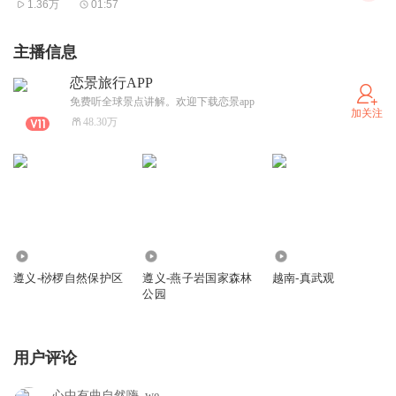
1.36万
01:57
主播信息
恋景旅行APP
免费听全球景点讲解。欢迎下载恋景app
加关注
48.30万
422
195
366
遵义-桫椤自然保护区
遵义-燕子岩国家森林
越南-真武观
公园
用户评论
心中有曲自然嗨_we