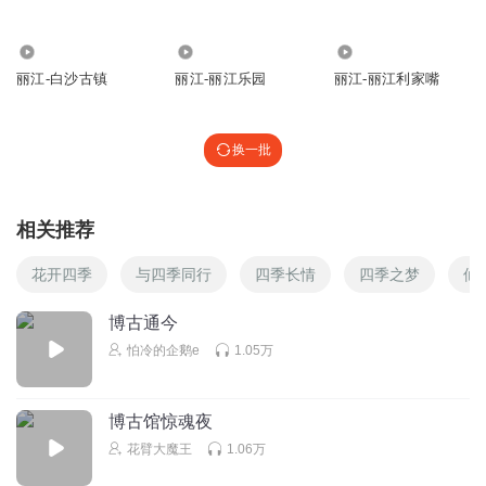
4096
43
116
丽江-白沙古镇
丽江-丽江乐园
丽江-丽江利家嘴
换一批
相关推荐
花开四季
与四季同行
四季长情
四季之梦
仙
博古通今
怕冷的企鹅e
1.05万
博古馆惊魂夜
花臂大魔王
1.06万