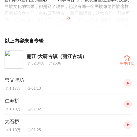
白族文化的结果，但是到了现在，已没有哪一个民族像纳西族这样
居家必有六合门，必有四季博古。 您仔细观察，这六合门，可装可
卸，方便灵活，开则为门，关则为窗，平时只开中间两扇，遇有红
白二事、客人较多时，六扇门都可以卸下来。所雕的窗芯称为四季
博古，构图内容多为四季花卉、博古器物，以寄托纳西人民四季吉
祥、福禄寿禧的美好意愿。您请看，这上面的构图有“松鹤同
以上内容来自专辑
春”，“喜鹊争梅”，“孔雀玉兰”等等，您不妨展开联想，看看它们都有
何寓意。咱们继续看这六合门，雕着花草虫鱼，飞鸟走兽。这种门
丽江-大研古镇（丽江古城）
的制作方式是门芯单独雕刻，刻好后上在门框架上，先刻中间两
52.34万
2536
免费订阅
扇，依次是两边四扇。这道门不同寻常的地方，在于它中间两扇雕
刻得非常精美，紧挨着的两扇却只雕了一半，边上两扇更是只浅浅
忠义牌坊
勾出图案线条，没有动工。这又是为什么呢？先卖个关子，请您继
续锁定链景旅行APP在线导游服务，稍后为您揭晓答案。
1.17万
01:13
仁寿桥
1.10万
01:32
大石桥
1.10万
01:25