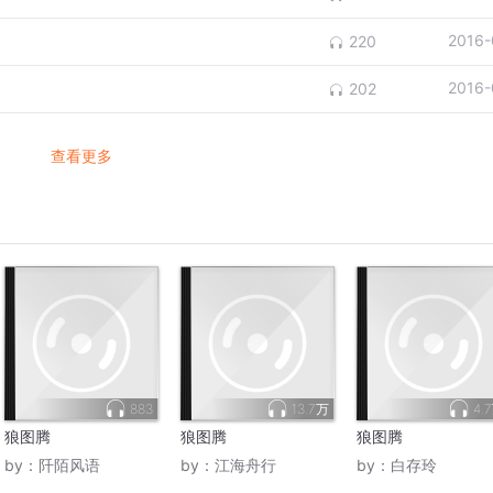
2016-
220
2016-
202
查看更多
883
13.7万
4.
狼图腾
狼图腾
狼图腾
by：
阡陌风语
by：
江海舟行
by：
白存玲