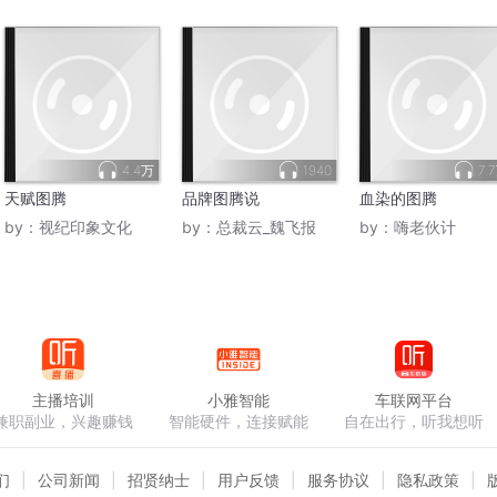
4.4万
1940
7.
天赋图腾
品牌图腾说
血染的图腾
by：
视纪印象文化
by：
总裁云_魏飞报
by：
嗨老伙计
主播培训
小雅智能
车联网平台
兼职副业，兴趣赚钱
智能硬件，连接赋能
自在出行，听我想听
们
公司新闻
招贤纳士
用户反馈
服务协议
隐私政策