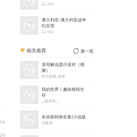
202
澳大利亚-澳大利亚战争
纪念馆
162
相关推荐
换一批
浪哥解说蛋仔派对（视
频）
星空寂寞_林溪
我的世界丨趣味模组生
存
__圆周率__
名侦探柯南全集|小说版
04
沉晓溪
04