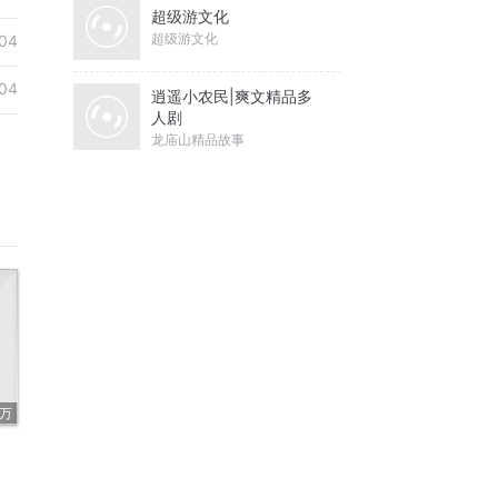
超级游文化
超级游文化
04
04
逍遥小农民|爽文精品多
人剧
龙庙山精品故事
7万