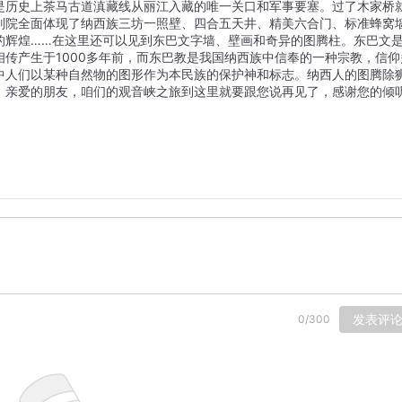
是历史上茶马古道滇藏线从丽江入藏的唯一关口和军事要塞。过了木家桥
别院全面体现了纳西族三坊一照壁、四合五天井、精美六合门、标准蜂窝
的辉煌……在这里还可以见到东巴文字墙、壁画和奇异的图腾柱。东巴文
传产生于1000多年前，而东巴教是我国纳西族中信奉的一种宗教，信仰
中人们以某种自然物的图形作为本民族的保护神和标志。纳西人的图腾除
，亲爱的朋友，咱们的观音峡之旅到这里就要跟您说再见了，感谢您的倾
发表评
0
/
300