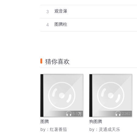
观音瀑
3
图腾柱
4
猜你喜欢
5.5万
2262
图腾
狗图腾
by：
红薯番茄
by：
灵通成天乐