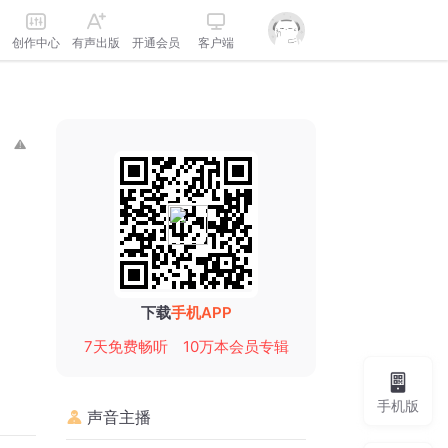
创作中心
有声出版
开通会员
客户端
下载
手机APP
7天免费畅听
10万本会员专辑
手机版
声音主播