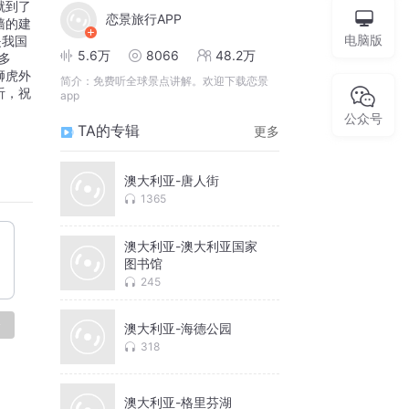
就到了
恋景旅行APP
墙的建
电脑版
是我国
5.6万
8066
48.2万
多
狮虎外
简介：
免费听全球景点讲解。欢迎下载恋景
听，祝
app
公众号
TA的专辑
更多
澳大利亚-唐人街
1365
澳大利亚-澳大利亚国家
图书馆
245
论
澳大利亚-海德公园
318
澳大利亚-格里芬湖