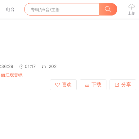
电台
上传
:36:29
01:17
202
-丽江观音峡
喜欢
下载
分享