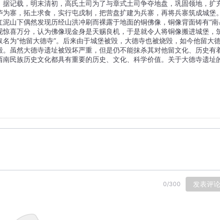
。据记载，明末清初，高氏土司为了与章式土司争夺地盘，巩固领地，扩
庐为寨，拓土求食，实行屯戌制，把营盘扩建为兵寨，再将兵寨筑成城堡
红泥山下偶然发现历经山洪冲刷而裸露于地面的铜佛像，铜像背面铸有“南
发现惊喜万分，认为佛像现金身是天赐良机，于是就令人将铜像搬进城堡，
名为“他留大德寺”。后来由于城堡被毁，大德寺也被烧毁，如今他留大
殿。虽然大德寺遗址被毁坏严重，但是仍不能抹杀其对他留文化、历史有
西南民族历史文化都具有重要的历史、文化、科学价值。关于大德寺遗址
发表评
0
/
300