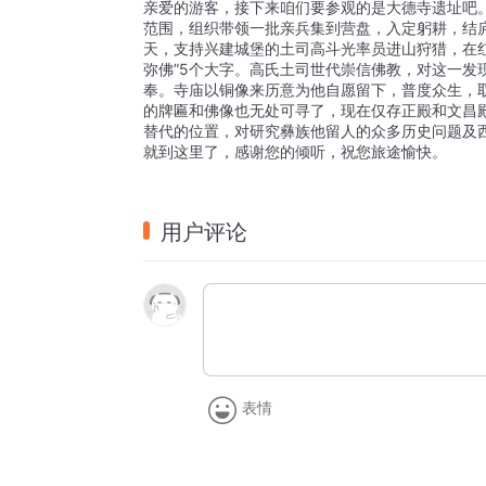
亲爱的游客，接下来咱们要参观的是大德寺遗址吧
范围，组织带领一批亲兵集到营盘，入定躬耕，结
天，支持兴建城堡的土司高斗光率员进山狩猎，在
弥佛”5个大字。高氏土司世代崇信佛教，对这一
奉。寺庙以铜像来历意为他自愿留下，普度众生，取
的牌匾和佛像也无处可寻了，现在仅存正殿和文昌
替代的位置，对研究彝族他留人的众多历史问题及
就到这里了，感谢您的倾听，祝您旅途愉快。
用户评论
表情