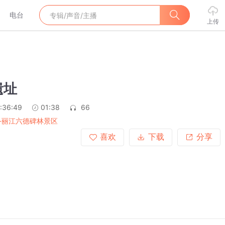
电台
上传
遗址
:36:49
01:38
66
-丽江六德碑林景区
喜欢
下载
分享