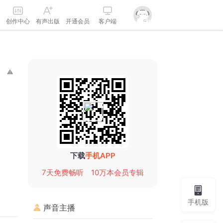
创作中心
有声出版
开通会员
客户端
下载
手机APP
7天免费畅听
10万本会员专辑
手机版
声音主播