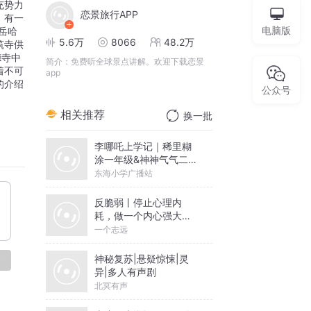
充势力
恋景旅行APP
。有一
电脑版
岳哈
5.6万
8066
48.2万
筑寺供
德寺中
简介：
免费听全球景点讲解。欢迎下载恋景
着不可
app
的介绍
公众号
相关推荐
换一批
李哪吒上学记｜稀里糊
涂一年级&神神气气二年
级
东海小学广播站
反脆弱丨停止心理内
耗，做一个内心强大的
人丨一个志远演播
一个志远
神秘复苏|悬疑惊悚|灵
论
异|多人有声剧
北冥有声