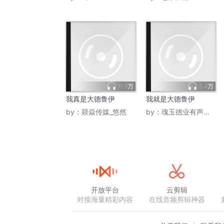
11.9万
3.4万
我真是大德鲁伊
我就是大德鲁伊
by：
燚焱传媒_悠然
by：
瑰玉德业有声交流
开放平台
云剪辑
对接海量精彩内容
在线音频剪辑神器