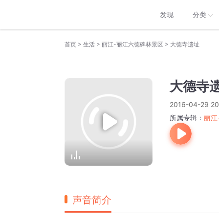
发现
分类
>
>
>
首页
生活
丽江-丽江六德碑林景区
大德寺遗址
大德寺
2016-04-29 20
所属专辑：
丽江
声音简介