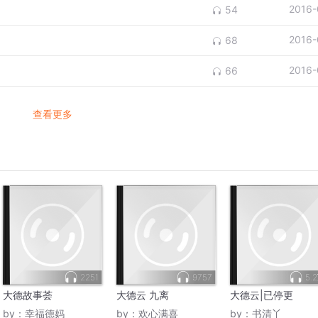
2016-
54
2016-
68
2016-
66
查看更多
2251
9757
5.
大德故事荟
大德云 九离
大德云|已停更
by：
幸福德妈
by：
欢心满喜
by：
书清丫