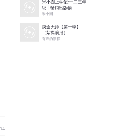
米小圈上学记:一二三年
级 | 畅销出版物
米小圈
摸金天师【第一季】
（紫襟演播）
有声的紫襟
04