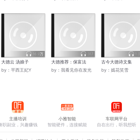
16.9万
317
1.
大德云 汤娘子
大德推荐：保富法
古今大德诗文集
by：
平西王妃Y
by：
我看见你在发光
by：
嫣花笑雪
主播培训
小雅智能
车联网平台
兼职副业，兴趣赚钱
智能硬件，连接赋能
自在出行，听我想听