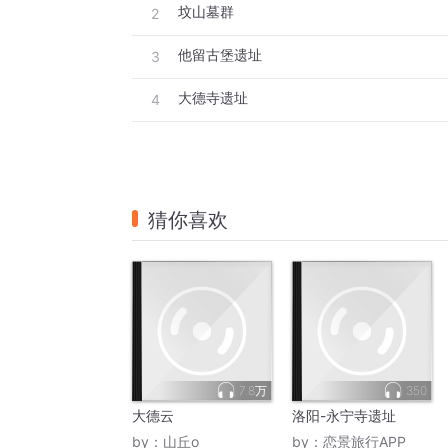
坟山墓群
2
他留古堡遗址
3
大德寺遗址
4
猜你喜欢
7.8万
350
大德云
洛阳-永宁寺遗址
by：
山丘o
by：
恋景旅行APP